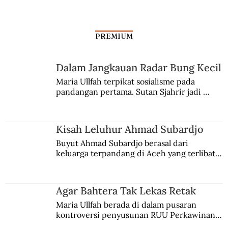
PREMIUM
Desakralisasi Pejabat Publik
Dalam Jangkauan Radar Bung Kecil
Maria Ullfah terpikat sosialisme pada 
pandangan pertama. Sutan Sjahrir jadi 
comblangnya.
Kisah Leluhur Ahmad Subardjo
Buyut Ahmad Subardjo berasal dari 
keluarga terpandang di Aceh yang terlibat 
persaingan kekuasaan. Dia memilih 
merantau ke Jawa dan menjadi pemuka 
agama Islam. Anaknya mengikuti jejaknya.
Agar Bahtera Tak Lekas Retak
Maria Ullfah berada di dalam pusaran 
kontroversi penyusunan RUU Perkawinan. 
Berbuah manis walau penuh kompromi.