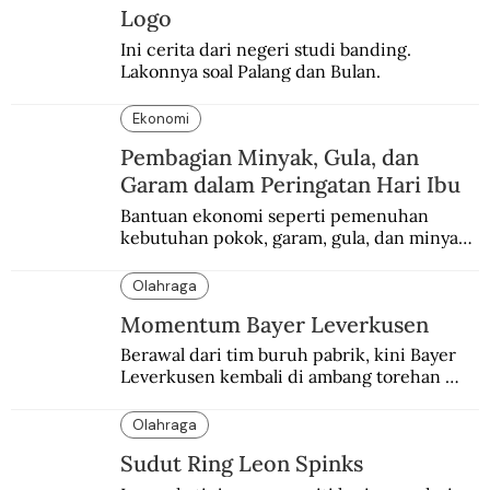
Logo
Ini cerita dari negeri studi banding. 
Lakonnya soal Palang dan Bulan.
Ekonomi
Pembagian Minyak, Gula, dan
Garam dalam Peringatan Hari Ibu
Bantuan ekonomi seperti pemenuhan 
kebutuhan pokok, garam, gula, dan minyak 
menjadi salah satu perhatian dalam 
peringatan Hari Ibu.
Olahraga
Momentum Bayer Leverkusen
Berawal dari tim buruh pabrik, kini Bayer 
Leverkusen kembali di ambang torehan 
“treble”. Sempat diejek dengan julukan 
“Neverkusen”.
Olahraga
Sudut Ring Leon Spinks