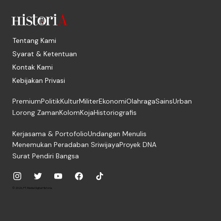
Tentang Kami
Syarat & Ketentuan
Kontak Kami
Kebijakan Privasi
Premium
Politik
Kultur
Militer
Ekonomi
Olahraga
Sains
Urban
Lorong Zaman
Kolom
Koja
Historiografis
Kerjasama & Portofolio
Undangan Menulis
Menemukan Peradaban Sriwijaya
Proyek DNA
Surat Pendiri Bangsa
© 2026, PT. Media Digital Historia.