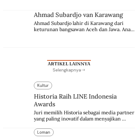
Ahmad Subardjo van Karawang
Ahmad Subardjo lahir di Karawang dari 
keturunan bangsawan Aceh dan Jawa. Anak 
kesayangan mantri polisi ini pindah ke 
Batavia untuk melanjutkan pendidikan di 
sekolah Belanda.
ARTIKEL LAINNYA
Selengkapnya
Kultur
Historia Raih LINE Indonesia
Awards
Juri memilih Historia sebagai media partner 
yang paling inovatif dalam menyajikan 
konten sejarah populer
Loman