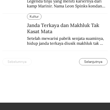
Legenda tinju yang meniti kariernya dari 
kamp Marinir. Nama Leon Spinks kondang 
setelah mencuri gelar dunia milik 
Muhammad Ali.
Kultur
Janda Terkaya dan Makhluk Tak
Kasat Mata
Setelah mewarisi pabrik senjata suaminya, 
hidup janda terkaya diusik makhluk tak 
kasat mata.
Sebelumnya
Selanjutnya