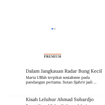
PREMIUM
Dalam Jangkauan Radar Bung Kecil
Maria Ullfah terpikat sosialisme pada 
pandangan pertama. Sutan Sjahrir jadi 
Nobar Film Pengkhianatan G30S/PKI
comblangnya.
untuk Generasi Muda yang Mana?
Kisah Leluhur Ahmad Subardjo