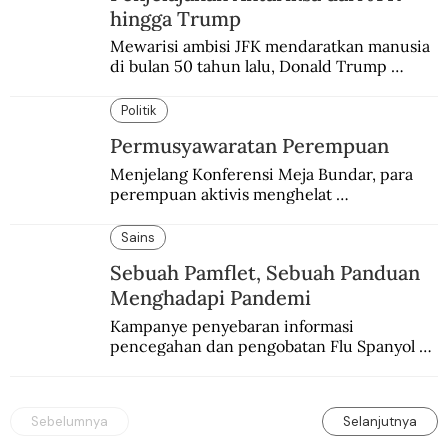
hingga Trump
Mewarisi ambisi JFK mendaratkan manusia 
di bulan 50 tahun lalu, Donald Trump 
terobsesi memasang bendera di Mars.
Politik
Permusyawaratan Perempuan
Menjelang Konferensi Meja Bundar, para 
perempuan aktivis menghelat 
permusyawaratan. Hasilnya dikirim ke 
delegasi Indonesia di KMB.
Sains
Sebuah Pamflet, Sebuah Panduan
Menghadapi Pandemi
Kampanye penyebaran informasi 
pencegahan dan pengobatan Flu Spanyol di 
Hindia Belanda melalui medium lokal.
Sebelumnya
Selanjutnya