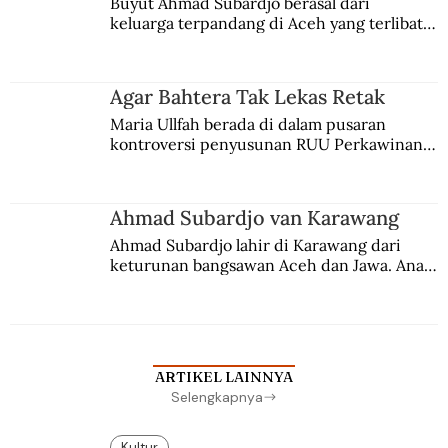
Buyut Ahmad Subardjo berasal dari 
keluarga terpandang di Aceh yang terlibat 
persaingan kekuasaan. Dia memilih 
merantau ke Jawa dan menjadi pemuka 
agama Islam. Anaknya mengikuti jejaknya.
Agar Bahtera Tak Lekas Retak
Maria Ullfah berada di dalam pusaran 
kontroversi penyusunan RUU Perkawinan. 
Berbuah manis walau penuh kompromi.
Ahmad Subardjo van Karawang
Ahmad Subardjo lahir di Karawang dari 
keturunan bangsawan Aceh dan Jawa. Anak 
kesayangan mantri polisi ini pindah ke 
Batavia untuk melanjutkan pendidikan di 
sekolah Belanda.
ARTIKEL LAINNYA
Selengkapnya
Kultur