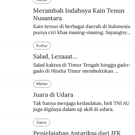
Merambah Indahnya Kain Tenun
Nusantara
Kain tenun di berbagai daerah di Indonesia 
punya ciri khas masing-masing. Sayangnya, 
pendataan tentang para perajinnya masih 
belum memadai.
Kultur
Salad, Lezaaat…
Salad kaktus di Timur Tengah hingga gado-
gado di Hindia Timur membuktikan 
makanan ini digemari siapapun.
Militer
Juara di Udara
Tak hanya menjaga kedaulatan, heli TNI AU 
juga digdaya dalam uji skill di udara.
Sains
Penjelajahan Antariksa dari JFK