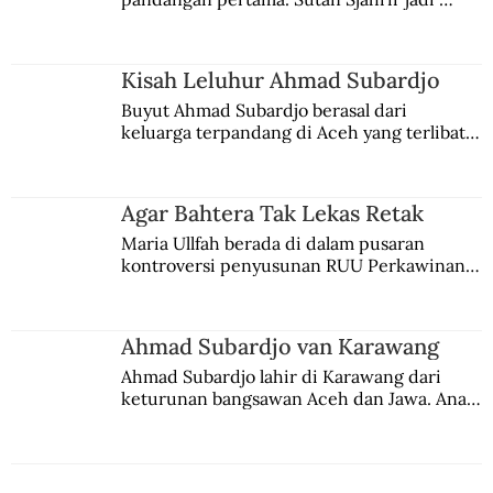
comblangnya.
Kisah Leluhur Ahmad Subardjo
Buyut Ahmad Subardjo berasal dari 
keluarga terpandang di Aceh yang terlibat 
persaingan kekuasaan. Dia memilih 
merantau ke Jawa dan menjadi pemuka 
agama Islam. Anaknya mengikuti jejaknya.
Agar Bahtera Tak Lekas Retak
Maria Ullfah berada di dalam pusaran 
kontroversi penyusunan RUU Perkawinan. 
Berbuah manis walau penuh kompromi.
Ahmad Subardjo van Karawang
Ahmad Subardjo lahir di Karawang dari 
keturunan bangsawan Aceh dan Jawa. Anak 
kesayangan mantri polisi ini pindah ke 
Batavia untuk melanjutkan pendidikan di 
sekolah Belanda.