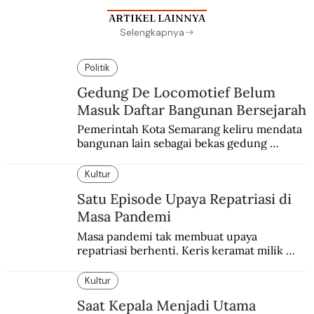
ARTIKEL LAINNYA
Selengkapnya
Politik
Gedung De Locomotief Belum
Masuk Daftar Bangunan Bersejarah
Pemerintah Kota Semarang keliru mendata 
bangunan lain sebagai bekas gedung 
redaksi De Locomotief.
Kultur
Satu Episode Upaya Repatriasi di
Masa Pandemi
Masa pandemi tak membuat upaya 
repatriasi berhenti. Keris keramat milik 
Pangeran Diponegoro itu akhirnya kembali 
di periode yang sulit.
Kultur
Saat Kepala Menjadi Utama