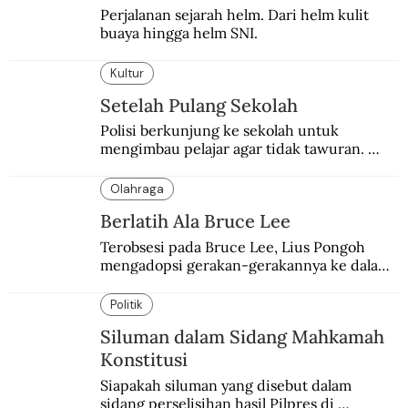
Perjalanan sejarah helm. Dari helm kulit 
buaya hingga helm SNI.
Kultur
Setelah Pulang Sekolah
Polisi berkunjung ke sekolah untuk 
mengimbau pelajar agar tidak tawuran. 
Yang dapat mengakhiri tawuran pelajar itu 
sendiri.
Olahraga
Berlatih Ala Bruce Lee
Terobsesi pada Bruce Lee, Lius Pongoh 
mengadopsi gerakan-gerakannya ke dalam 
latihan. Sial, berdampak buruk.
Politik
Siluman dalam Sidang Mahkamah
Konstitusi
Siapakah siluman yang disebut dalam 
sidang perselisihan hasil Pilpres di 