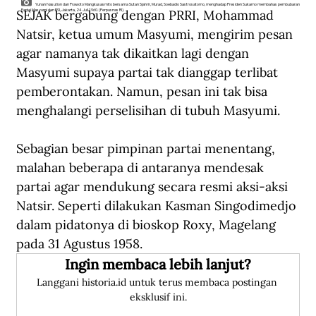
Yunan Nasution dan Prawoto Mangkusasmito bersama Sutan Sjahrir, Murad, Soebadio Sastrosatomo, menghadap Presiden Sukarno membahas pembubaran
SEJAK bergabung dengan PRRI, Mohammad 
Partai Masyumi dan PSI, Jakarta, 24 Juli 1960. (Perpusnas RI).
Natsir, ketua umum Masyumi, mengirim pesan 
agar namanya tak dikaitkan lagi dengan 
Masyumi supaya partai tak dianggap terlibat 
pemberontakan. Namun, pesan ini tak bisa 
menghalangi perselisihan di tubuh Masyumi.
Sebagian besar pimpinan partai menentang, 
malahan beberapa di antaranya mendesak 
partai agar mendukung secara resmi aksi-aksi 
Natsir. Seperti dilakukan Kasman Singodimedjo 
dalam pidatonya di bioskop Roxy, Magelang 
pada 31 Agustus 1958.
Ingin membaca lebih lanjut?
Langgani historia.id untuk terus membaca postingan 
eksklusif ini.