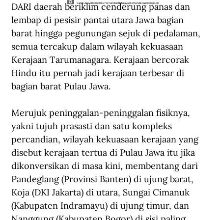
DARI daerah beriklim cenderung panas dan 
Candi Jiwa di Kompleks Percandian Batujaya (kemendikdasmen.go.id)
lembap di pesisir pantai utara Jawa bagian 
barat hingga pegunungan sejuk di pedalaman, 
semua tercakup dalam wilayah kekuasaan 
Kerajaan Tarumanagara. Kerajaan bercorak 
Hindu itu pernah jadi kerajaan terbesar di 
bagian barat Pulau Jawa.
Merujuk peninggalan-peninggalan fisiknya, 
yakni tujuh prasasti dan satu kompleks 
percandian, wilayah kekuasaan kerajaan yang 
disebut kerajaan tertua di Pulau Jawa itu jika 
dikonversikan di masa kini, membentang dari 
Pandeglang (Provinsi Banten) di ujung barat, 
Koja (DKI Jakarta) di utara, Sungai Cimanuk 
(Kabupaten Indramayu) di ujung timur, dan 
Nanggung (Kabupaten Bogor) di sisi paling 