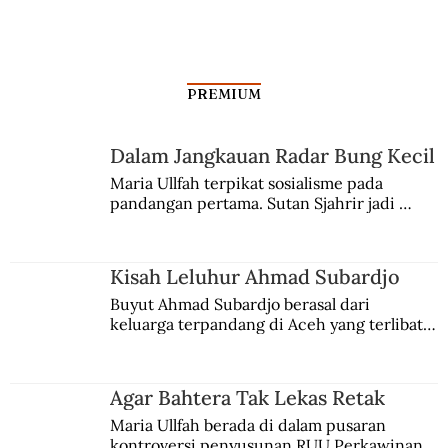
PREMIUM
Dalam Jangkauan Radar Bung Kecil
Maria Ullfah terpikat sosialisme pada 
pandangan pertama. Sutan Sjahrir jadi 
Kerajaan Tarumanagara dalam Berita
comblangnya.
Cina
Kisah Leluhur Ahmad Subardjo
Buyut Ahmad Subardjo berasal dari 
keluarga terpandang di Aceh yang terlibat 
persaingan kekuasaan. Dia memilih 
merantau ke Jawa dan menjadi pemuka 
agama Islam. Anaknya mengikuti jejaknya.
Agar Bahtera Tak Lekas Retak
Maria Ullfah berada di dalam pusaran 
kontroversi penyusunan RUU Perkawinan. 