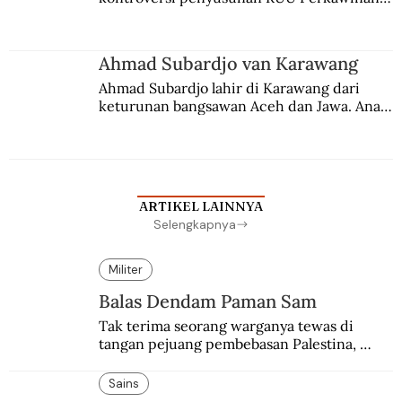
Berbuah manis walau penuh kompromi.
Ahmad Subardjo van Karawang
Ahmad Subardjo lahir di Karawang dari 
keturunan bangsawan Aceh dan Jawa. Anak 
kesayangan mantri polisi ini pindah ke 
Batavia untuk melanjutkan pendidikan di 
sekolah Belanda.
ARTIKEL LAINNYA
Selengkapnya
Militer
Balas Dendam Paman Sam
Tak terima seorang warganya tewas di 
tangan pejuang pembebasan Palestina, 
pemerintahan Ronald Reagan melakukan 
pembalasan.
Sains