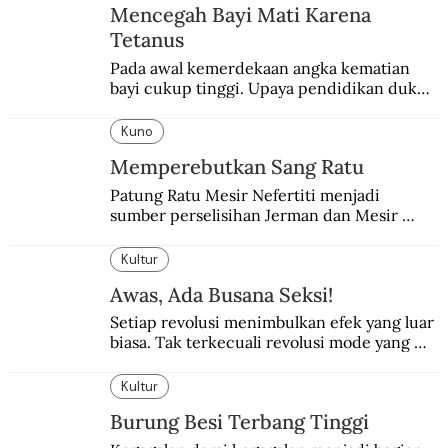
Mencegah Bayi Mati Karena
Tetanus
Pada awal kemerdekaan angka kematian 
bayi cukup tinggi. Upaya pendidikan dukun 
pun dilakukan lewat Proyek Serpong.
Kuno
Memperebutkan Sang Ratu
Patung Ratu Mesir Nefertiti menjadi 
sumber perselisihan Jerman dan Mesir 
selama puluhan tahun.
Kultur
Awas, Ada Busana Seksi!
Setiap revolusi menimbulkan efek yang luar 
biasa. Tak terkecuali revolusi mode yang 
seksi-seksi.
Kultur
Burung Besi Terbang Tinggi