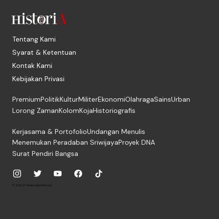
Tentang Kami
Syarat & Ketentuan
Kontak Kami
Kebijakan Privasi
Premium
Politik
Kultur
Militer
Ekonomi
Olahraga
Sains
Urban
Lorong Zaman
Kolom
Koja
Historiografis
Kerjasama & Portofolio
Undangan Menulis
Menemukan Peradaban Sriwijaya
Proyek DNA
Surat Pendiri Bangsa
© 2026, PT. Media Digital Historia.