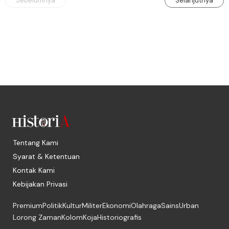
Sebelumnya
Selanjutnya
Tentang Kami
Syarat & Ketentuan
Kontak Kami
Kebijakan Privasi
Premium
Politik
Kultur
Militer
Ekonomi
Olahraga
Sains
Urban
Lorong Zaman
Kolom
Koja
Historiografis