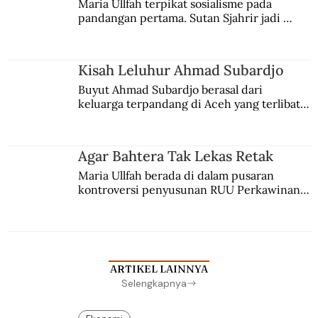
Maria Ullfah terpikat sosialisme pada 
pandangan pertama. Sutan Sjahrir jadi 
comblangnya.
Kisah Leluhur Ahmad Subardjo
Buyut Ahmad Subardjo berasal dari 
keluarga terpandang di Aceh yang terlibat 
persaingan kekuasaan. Dia memilih 
merantau ke Jawa dan menjadi pemuka 
agama Islam. Anaknya mengikuti jejaknya.
Agar Bahtera Tak Lekas Retak
Maria Ullfah berada di dalam pusaran 
kontroversi penyusunan RUU Perkawinan. 
Berbuah manis walau penuh kompromi.
ARTIKEL LAINNYA
Selengkapnya