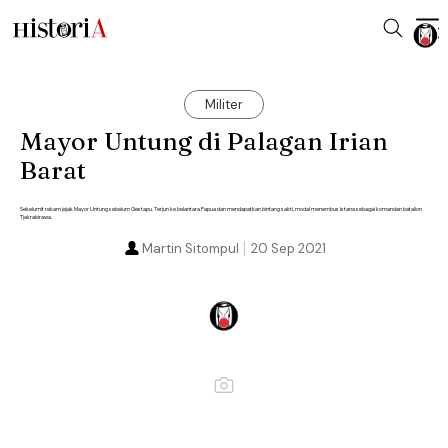
Militer
Mayor Untung di Palagan Irian
Barat
Sekelumit rekam jejak Mayor Untung sebelum Gestapu. Terjun ke belantara Papua dan mendapatkan bintang sakti, modal menembus Istana sebagai komandan batalion
Tjakrabirawa.
Martin Sitompul
20 Sep 2021