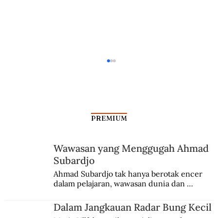
PREMIUM
Wawasan yang Menggugah Ahmad
Perjuangan Untung Membela RI
Subardjo
Ahmad Subardjo tak hanya berotak encer 
dalam pelajaran, wawasan dunia dan 
kesadaran kebangsaannya tumbuh berkat 
Jules Verne, Multatuli, hingga Sun Yat-sen.
Dalam Jangkauan Radar Bung Kecil