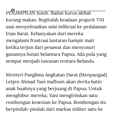
PENAMPILAN lusuh. Badan kurus akibat 
Mayor Untung Sjamsuri (diantara yang berbaju putih) ditengah pasukannya di Kaimana, Papua, 1962. (Repro Manisnya Ditolak: Sebuah Autobiografi).
kurang makan. Begitulah keadaan prajurit TNI 
usai menyelesaikan misi infiltrasi ke pedalaman 
Irian Barat. Kebanyakan dari mereka 
mengalami frustrasi lantaran hampir mati 
ketika terjun dari pesawat dan menyusuri 
ganasnya hutan belantara Papua. Ada pula yang 
sempat menjadi tawanan tentara Belanda.
Menteri Panglima Angkatan Darat (Menpangad) 
Letjen Ahmad Yani mafhum akan derita batin 
anak buahnya yang berjuang di Papua. Untuk 
menghibur mereka, Yani mengirimkan satu 
rombongan kesenian ke Papua. Rombongan itu 
berpindah-pindah dari markas militer satu ke 