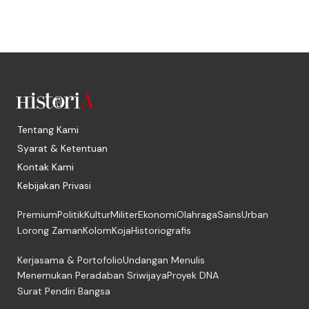
Tentang Kami
Syarat & Ketentuan
Kontak Kami
Kebijakan Privasi
Premium
Politik
Kultur
Militer
Ekonomi
Olahraga
Sains
Urban
Lorong Zaman
Kolom
Koja
Historiografis
Kerjasama & Portofolio
Undangan Menulis
Menemukan Peradaban Sriwijaya
Proyek DNA
Surat Pendiri Bangsa