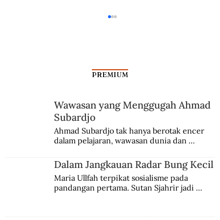
PREMIUM
Cinta Mati Ainun-Habibie
Wawasan yang Menggugah Ahmad
Subardjo
Ahmad Subardjo tak hanya berotak encer 
dalam pelajaran, wawasan dunia dan 
kesadaran kebangsaannya tumbuh berkat 
Jules Verne, Multatuli, hingga Sun Yat-sen.
Dalam Jangkauan Radar Bung Kecil
Maria Ullfah terpikat sosialisme pada 
pandangan pertama. Sutan Sjahrir jadi 
comblangnya.