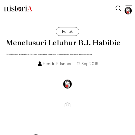
Politik
Menelusuri Leluhur B.J. Habibie
BJ Habibie berdarah Jawa-Bugis. Dia mewarisi perpaduan keluarga yang mengutamakan ilmu pengetahuan dan agama.
Hendri F. Isnaeni
12 Sep 2019