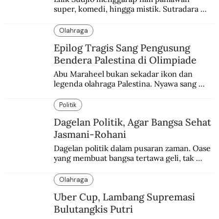
super, komedi, hingga mistik. Sutradara 
terbaik yang kurang dilirik.
Olahraga
Epilog Tragis Sang Pengusung
Bendera Palestina di Olimpiade
Abu Maraheel bukan sekadar ikon dan 
legenda olahraga Palestina. Nyawa sang 
Olimpian tak tertolong setelah Israel 
memblokade Rafah.
Politik
Dagelan Politik, Agar Bangsa Sehat
Jasmani-Rohani
Dagelan politik dalam pusaran zaman. Oase 
yang membuat bangsa tertawa geli, tak 
melulu nyeri.
Olahraga
Uber Cup, Lambang Supremasi
Bulutangkis Putri