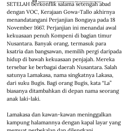
SETELAH berkonflik salama setengah abad 
BJ Habibie dan ibunya, R.A. Tuti Marini Puspowardojo. (Repro Ibu Indonesia dalam Kenangan).
dengan VOC, Kerajaan Gowa-Tallo akhirnya 
menandatangani Perjanjian Bongaya pada 18 
November 1667. Perjanjian ini menandai awal 
kekuasaan penuh Kompeni di bagian timur 
Nusantara. Banyak orang, termasuk para 
ksatria dan bangsawan, memilih pergi daripada 
hidup di bawah kekuasaan penjajah. Mereka 
tersebar ke berbagai daerah Nusantara. Salah 
satunya Lamakasa, nama singkatnya Lakasa, 
dari suku Bugis. Bagi orang Bugis, kata “La” 
biasanya ditambahkan di depan nama seorang 
anak laki-laki.
Lamakasa dan kawan-kawan meninggalkan 
kampung halamannya dengan kapal layar yang 
memuat perbekalan dan dilengkapi 