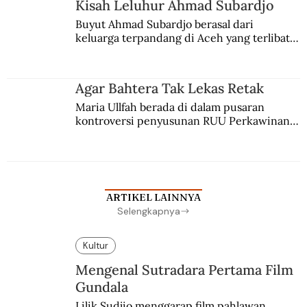
Kisah Leluhur Ahmad Subardjo
Buyut Ahmad Subardjo berasal dari 
keluarga terpandang di Aceh yang terlibat 
persaingan kekuasaan. Dia memilih 
merantau ke Jawa dan menjadi pemuka 
agama Islam. Anaknya mengikuti jejaknya.
Agar Bahtera Tak Lekas Retak
Maria Ullfah berada di dalam pusaran 
kontroversi penyusunan RUU Perkawinan. 
Berbuah manis walau penuh kompromi.
ARTIKEL LAINNYA
Selengkapnya
Kultur
Mengenal Sutradara Pertama Film
Gundala
Lilik Sudjio menggarap film pahlawan 