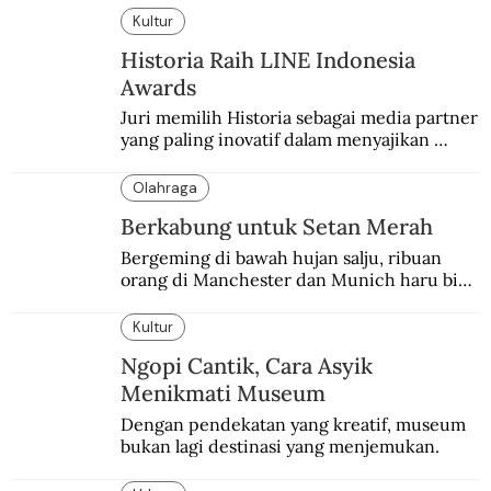
Kultur
Historia Raih LINE Indonesia
Awards
Juri memilih Historia sebagai media partner 
yang paling inovatif dalam menyajikan 
konten sejarah populer
Olahraga
Berkabung untuk Setan Merah
Bergeming di bawah hujan salju, ribuan 
orang di Manchester dan Munich haru biru 
mengenang 60 tahun tragedi yang 
menimpa MU.
Kultur
Ngopi Cantik, Cara Asyik
Menikmati Museum
Dengan pendekatan yang kreatif, museum 
bukan lagi destinasi yang menjemukan.