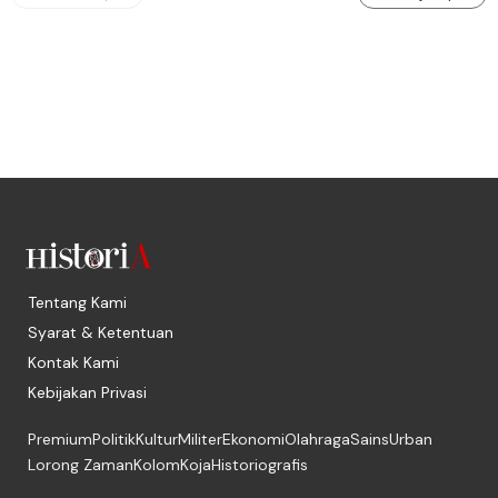
Tentang Kami
Syarat & Ketentuan
Kontak Kami
Kebijakan Privasi
Premium
Politik
Kultur
Militer
Ekonomi
Olahraga
Sains
Urban
Lorong Zaman
Kolom
Koja
Historiografis