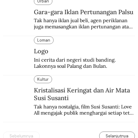
Urban
Gara-gara Iklan Pertunangan Palsu
Tak hanya iklan jual beli, agen periklanan 
juga memasangkan iklan pertunangan atau 
pernikahan. Ini kisah Hamid yang 
memasang iklan pertunangan palsu.
Loman
Logo
Ini cerita dari negeri studi banding. 
Lakonnya soal Palang dan Bulan.
Kultur
Kristalisasi Keringat dan Air Mata
Susi Susanti
Tak hanya nostalgia, film Susi Susanti: Love 
All mengajak publik menghargai setiap tetes 
keringat dan air mata atlet di balik prestasi 
mengharumkan negeri.
Sebelumnya
Selanjutnya