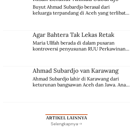
Buyut Ahmad Subardjo berasal dari 
keluarga terpandang di Aceh yang terlibat 
persaingan kekuasaan. Dia memilih 
merantau ke Jawa dan menjadi pemuka 
agama Islam. Anaknya mengikuti jejaknya.
Agar Bahtera Tak Lekas Retak
Maria Ullfah berada di dalam pusaran 
kontroversi penyusunan RUU Perkawinan. 
Berbuah manis walau penuh kompromi.
Ahmad Subardjo van Karawang
Ahmad Subardjo lahir di Karawang dari 
keturunan bangsawan Aceh dan Jawa. Anak 
kesayangan mantri polisi ini pindah ke 
Batavia untuk melanjutkan pendidikan di 
sekolah Belanda.
ARTIKEL LAINNYA
Selengkapnya