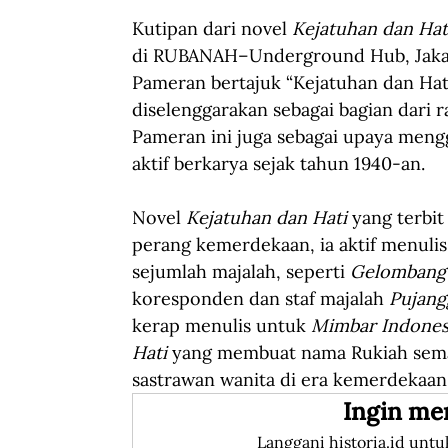
Kutipan dari novel 
Kejatuhan dan Hat
di RUBANAH–Underground Hub, Jakart
Pameran bertajuk “Kejatuhan dan Hat
diselenggarakan sebagai bagian dari 
Pameran ini juga sebagai upaya mengg
aktif berkarya sejak tahun 1940-an.
Novel 
Kejatuhan dan Hati
 yang terbi
perang kemerdekaan, ia aktif menulis
sejumlah majalah, seperti 
Gelombang
koresponden dan staf majalah 
Pujang
kerap menulis untuk 
Mimbar Indones
Hati
 yang membuat nama Rukiah semak
sastrawan wanita di era kemerdekaan
Ingin me
Langgani historia.id untu