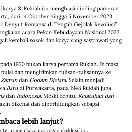
i
 karya S. Rukiah itu menghiasi dinding pameran 
a, dari 14 Oktober hingga 5 November 2023. 
i: Denyut Romansa di Tengah Gejolak Revolusi” 
rangkaian acara Pekan Kebudayaan Nasional 2023. 
ali kembali sosok dan karya sang sastrawati yang 
t pada 1950 bukan karya pertama Rukiah. Di masa 
 puisi dan mengirimkan tulisan-tulisannya ke 
 Zaman
 dan 
Godam Djelata
. Selain menjadi 
ga Baru
 di Purwakarta, pada 1948 Rukiah juga 
ia
 dan 
Indonesia
. Meski begitu, 
Kejatuhan dan 
in dikenal dan diperhitungkan sebagai 
.
mbaca lebih lanjut?
k terus membaca postingan eksklusif ini.