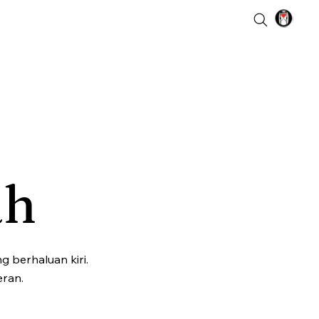
ah
 berhaluan kiri.
eran.