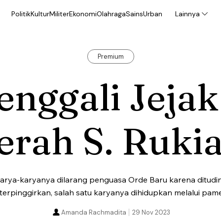
Politik
Kultur
Militer
Ekonomi
Olahraga
Sains
Urban
Lainnya
Premium
nggali Jejak
erah S. Ruki
karya-karyanya dilarang penguasa Orde Baru karena dituding
terpinggirkan, salah satu karyanya dihidupkan melalui pam
Amanda Rachmadita
29 Nov 2023