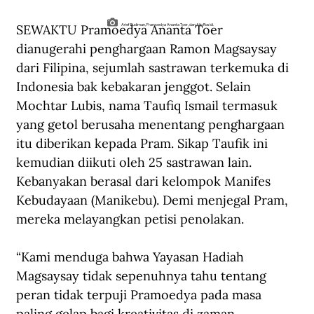
SEWAKTU Pramoedya Ananta Toer 
Arief Budiman, Pramoedya Ananta Toer, dan Ajip Rosidi.
dianugerahi penghargaan Ramon Magsaysay 
dari Filipina, sejumlah sastrawan terkemuka di 
Indonesia bak kebakaran jenggot. Selain 
Mochtar Lubis, nama Taufiq Ismail termasuk 
yang getol berusaha menentang penghargaan 
itu diberikan kepada Pram. Sikap Taufik ini 
kemudian diikuti oleh 25 sastrawan lain. 
Kebanyakan berasal dari kelompok Manifes 
Kebudayaan (Manikebu). Demi menjegal Pram, 
mereka melayangkan petisi penolakan.
“Kami menduga bahwa Yayasan Hadiah 
Magsaysay tidak sepenuhnya tahu tentang 
peran tidak terpuji Pramoedya pada masa 
paling gelap bagi kreativitas di zaman 