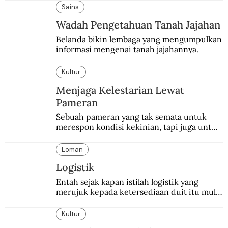
Sains
Wadah Pengetahuan Tanah Jajahan
Belanda bikin lembaga yang mengumpulkan 
informasi mengenai tanah jajahannya.
Kultur
Menjaga Kelestarian Lewat
Pameran
Sebuah pameran yang tak semata untuk 
merespon kondisi kekinian, tapi juga untuk 
menghidupkan sekaligus mengabadikan 
Balai Budaya selaku tempat bersejarah 
Loman
dalam dunia seni-budaya bangsa.
Logistik
Entah sejak kapan istilah logistik yang 
merujuk kepada ketersediaan duit itu mulai 
digunakan.
Kultur