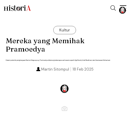
Kultur
Mereka yang Memihak
Pramoedya
Dalam polemik penghargaan Ramon Magsaysay, Pramoedya didukung beberapa sastrawan seperti Ajip Rosidi, Arief Budiman, dan Goenawan Mohamad.
Martin Sitompul
18 Feb 2025