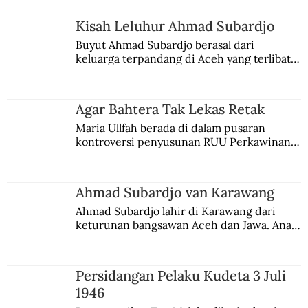
Kisah Leluhur Ahmad Subardjo
Buyut Ahmad Subardjo berasal dari 
keluarga terpandang di Aceh yang terlibat 
Kisah Pramoedya dan Gadis Belanda
persaingan kekuasaan. Dia memilih 
Tanpa Nama
merantau ke Jawa dan menjadi pemuka 
agama Islam. Anaknya mengikuti jejaknya.
Agar Bahtera Tak Lekas Retak
Maria Ullfah berada di dalam pusaran 
kontroversi penyusunan RUU Perkawinan. 
Berbuah manis walau penuh kompromi.
Ahmad Subardjo van Karawang
Ahmad Subardjo lahir di Karawang dari 
keturunan bangsawan Aceh dan Jawa. Anak 
kesayangan mantri polisi ini pindah ke 
Batavia untuk melanjutkan pendidikan di 
sekolah Belanda.
Persidangan Pelaku Kudeta 3 Juli
1946