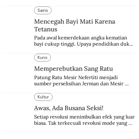
pemerintahan Ronald Reagan melakukan 
pembalasan.
Sains
Mencegah Bayi Mati Karena
Tetanus
Pada awal kemerdekaan angka kematian 
bayi cukup tinggi. Upaya pendidikan dukun 
pun dilakukan lewat Proyek Serpong.
Kuno
Memperebutkan Sang Ratu
Patung Ratu Mesir Nefertiti menjadi 
sumber perselisihan Jerman dan Mesir 
selama puluhan tahun.
Kultur
Awas, Ada Busana Seksi!
Setiap revolusi menimbulkan efek yang luar 
biasa. Tak terkecuali revolusi mode yang 
seksi-seksi.