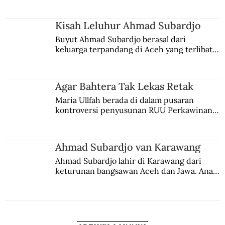
Kisah Leluhur Ahmad Subardjo
Buyut Ahmad Subardjo berasal dari 
keluarga terpandang di Aceh yang terlibat 
persaingan kekuasaan. Dia memilih 
merantau ke Jawa dan menjadi pemuka 
agama Islam. Anaknya mengikuti jejaknya.
Agar Bahtera Tak Lekas Retak
Maria Ullfah berada di dalam pusaran 
kontroversi penyusunan RUU Perkawinan. 
Berbuah manis walau penuh kompromi.
Ahmad Subardjo van Karawang
Ahmad Subardjo lahir di Karawang dari 
keturunan bangsawan Aceh dan Jawa. Anak 
kesayangan mantri polisi ini pindah ke 
Batavia untuk melanjutkan pendidikan di 
sekolah Belanda.