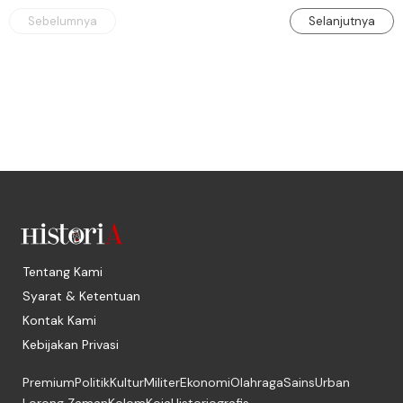
Sebelumnya
Selanjutnya
Tentang Kami
Syarat & Ketentuan
Kontak Kami
Kebijakan Privasi
Premium
Politik
Kultur
Militer
Ekonomi
Olahraga
Sains
Urban
Lorong Zaman
Kolom
Koja
Historiografis