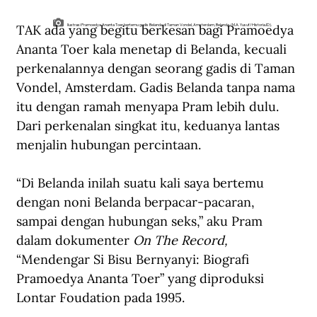
TAK ada yang begitu berkesan bagi Pramoedya 
Ilustrasi Pramoedya Ananta Toer bertemu gadis Belanda di Taman Vondel, Amsterdam, Belanda. (M.A. Yusuf/Historia.ID).
Ananta Toer kala menetap di Belanda, kecuali 
perkenalannya dengan seorang gadis di Taman 
Vondel, Amsterdam. Gadis Belanda tanpa nama 
itu dengan ramah menyapa Pram lebih dulu. 
Dari perkenalan singkat itu, keduanya lantas 
menjalin hubungan percintaan.
“Di Belanda inilah suatu kali saya bertemu 
dengan noni Belanda berpacar-pacaran, 
sampai dengan hubungan seks,” aku Pram 
dalam dokumenter 
On The Record, 
“Mendengar Si Bisu Bernyanyi: Biografi 
Pramoedya Ananta Toer” yang diproduksi 
Lontar Foudation pada 1995.