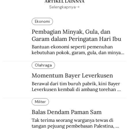
ARTIKEL LAINNYA
Selengkapnya
Ekonomi
Pembagian Minyak, Gula, dan
Garam dalam Peringatan Hari Ibu
Bantuan ekonomi seperti pemenuhan 
kebutuhan pokok, garam, gula, dan minyak 
menjadi salah satu perhatian dalam 
peringatan Hari Ibu.
Olahraga
Momentum Bayer Leverkusen
Berawal dari tim buruh pabrik, kini Bayer 
Leverkusen kembali di ambang torehan 
“treble”. Sempat diejek dengan julukan 
“Neverkusen”.
Militer
Balas Dendam Paman Sam
Tak terima seorang warganya tewas di 
tangan pejuang pembebasan Palestina, 