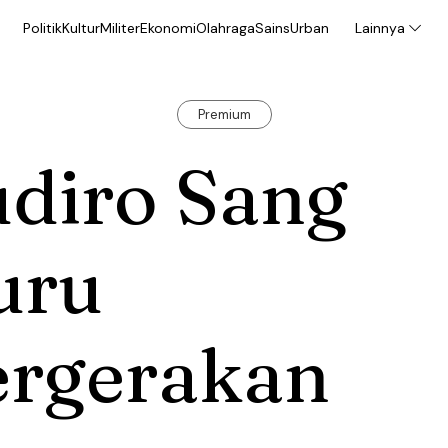
Politik
Kultur
Militer
Ekonomi
Olahraga
Sains
Urban
Lainnya
Premium
udiro Sang
uru
ergerakan