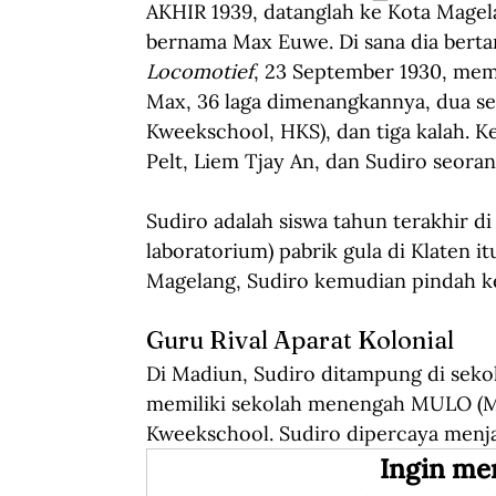
AKHIR 1939, datanglah ke Kota Magela
bernama Max Euwe. Di sana dia berta
Locomotief
, 23 September 1930, mem
Max, 36 laga dimenangkannya, dua ser
Kweekschool, HKS), dan tiga kalah. K
Pelt, Liem Tjay An, dan Sudiro seoran
Sudiro adalah siswa tahun terakhir d
laboratorium) pabrik gula di Klaten it
Magelang, Sudiro kemudian pindah ke
Guru Rival Aparat Kolonial
Di Madiun, Sudiro ditampung di seko
memiliki sekolah menengah MULO (Me
Kweekschool. Sudiro dipercaya men
Ingin me