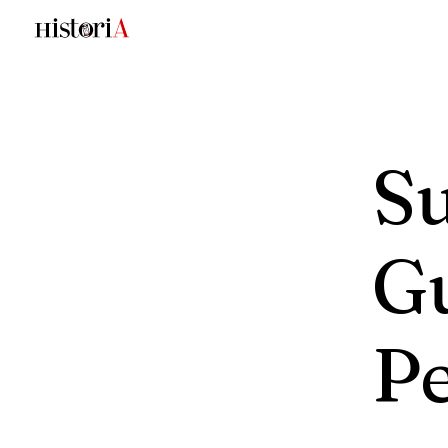
S
G
P