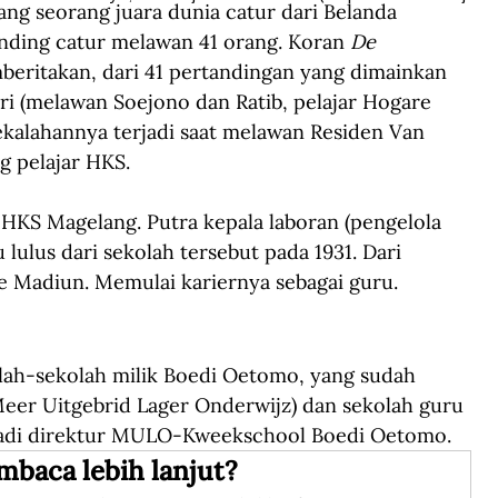
ng seorang juara dunia catur dari Belanda 
nding catur melawan 41 orang. Koran 
De 
beritakan, dari 41 pertandingan yang dimainkan 
i (melawan Soejono dan Ratib, pelajar Hogare 
ekalahannya terjadi saat melawan Residen Van 
g pelajar HKS.
i HKS Magelang. Putra kepala laboran (pengelola 
u lulus dari sekolah tersebut pada 1931. Dari 
 Madiun. Memulai kariernya sebagai guru.
lah-sekolah milik Boedi Oetomo, yang sudah 
er Uitgebrid Lager Onderwijz) dan sekolah guru 
jadi direktur MULO-Kweekschool Boedi Oetomo.
mbaca lebih lanjut?