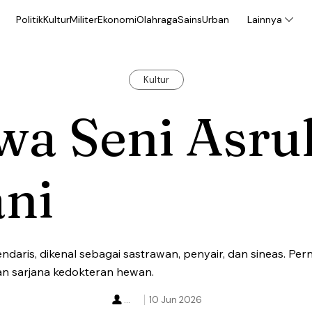
Politik
Kultur
Militer
Ekonomi
Olahraga
Sains
Urban
Lainnya
Kultur
wa Seni Asru
ani
endaris, dikenal sebagai sastrawan, penyair, dan sineas. Pe
san sarjana kedokteran hewan.
...
10 Jun 2026