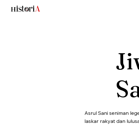
Ji
S
Asrul Sani seniman leg
laskar rakyat dan lulu