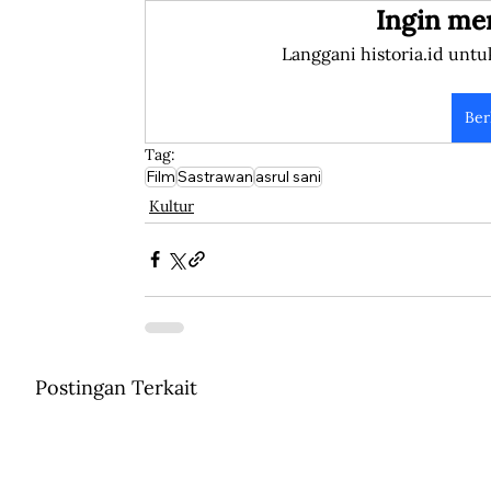
Ingin me
Langgani historia.id untu
Ber
Tag:
Film
Sastrawan
asrul sani
Kultur
Postingan Terkait