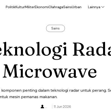
Politik
Kultur
Militer
Ekonomi
Olahraga
Sains
Urban
Lainnya
Sains
eknologi Rad
i Microwave
omponen penting dalam teknologi radar untuk perang. Se
tuk mesin pemanas makanan.
...
11 Jun 2026