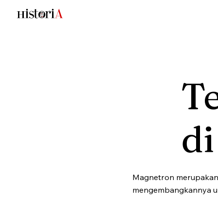
T
d
Magnetron merupakan k
mengembangkannya un