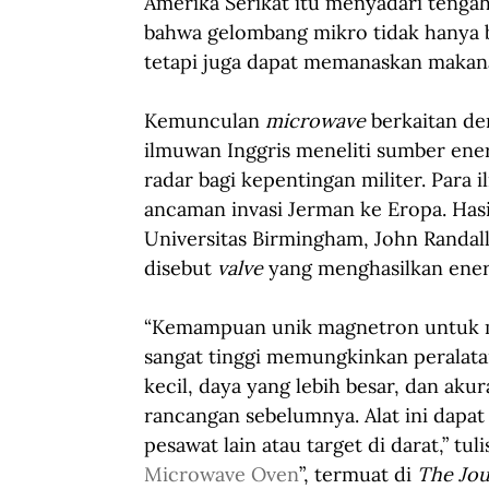
Amerika Serikat itu menyadari ten
bahwa gelombang mikro tidak hanya 
tetapi juga dapat memanaskan makanan
Kemunculan 
microwave
 berkaitan d
ilmuwan Inggris meneliti sumber en
radar bagi kepentingan militer. Para
ancaman invasi Jerman ke Eropa. Hasi
Universitas Birmingham, John Randal
disebut 
valve 
yang menghasilkan ener
“Kemampuan unik magnetron untuk m
sangat tinggi memungkinkan peralata
kecil, daya yang lebih besar, dan akur
rancangan sebelumnya. Alat ini dapat 
pesawat lain atau target di darat,” tul
Microwave Oven
”, termuat di 
The Jou