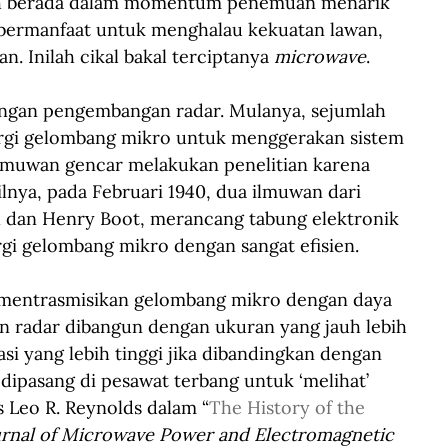
gah berada dalam momentum penemuan menarik 
bermanfaat untuk menghalau kekuatan lawan, 
. Inilah cikal bakal terciptanya 
microwave
.
engan pengembangan radar. Mulanya, sejumlah 
ergi gelombang mikro untuk menggerakan sistem 
 ilmuwan gencar melakukan penelitian karena 
lnya, pada Februari 1940, dua ilmuwan dari 
l dan Henry Boot, merancang tabung elektronik 
gi gelombang mikro dengan sangat efisien.
entrasmisikan gelombang mikro dengan daya 
n radar dibangun dengan ukuran yang jauh lebih 
asi yang lebih tinggi jika dibandingkan dengan 
dipasang di pesawat terbang untuk ‘melihat’ 
is Leo R. Reynolds dalam “
The History of the 
rnal of Microwave Power and Electromagnetic 