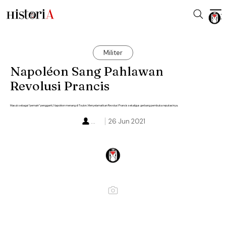
Militer
Napoléon Sang Pahlawan
Revolusi Prancis
Masuk sebagai “pemain” pengganti, Napoléon menang di Toulon. Menyelamatkan Revolusi Prancis sekaligus gerbang pembuka reputasinya.
...
26 Jun 2021