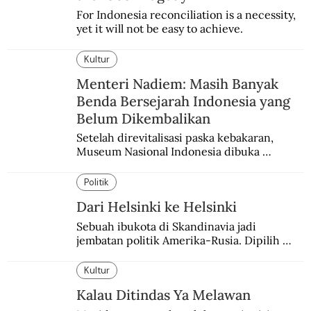
For Indonesia reconciliation is a necessity, 
yet it will not be easy to achieve.
Kultur
Menteri Nadiem: Masih Banyak
Benda Bersejarah Indonesia yang
Belum Dikembalikan
Setelah direvitalisasi paska kebakaran, 
Museum Nasional Indonesia dibuka 
kembali. Bertepatan dengan perhelatan 
Pameran Repatriasi 2024.
Politik
Dari Helsinki ke Helsinki
Sebuah ibukota di Skandinavia jadi 
jembatan politik Amerika-Rusia. Dipilih 
karena kenetralannya sejak Perang Dingin.
Kultur
Kalau Ditindas Ya Melawan