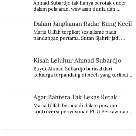
Strategi Napoleon di Balik Kabut
Ahmad Subardjo tak hanya berotak encer 
dalam pelajaran, wawasan dunia dan 
Austerlitz
kesadaran kebangsaannya tumbuh berkat 
Jules Verne, Multatuli, hingga Sun Yat-sen.
Dalam Jangkauan Radar Bung Kecil
Maria Ullfah terpikat sosialisme pada 
pandangan pertama. Sutan Sjahrir jadi 
comblangnya.
Kisah Leluhur Ahmad Subardjo
Buyut Ahmad Subardjo berasal dari 
keluarga terpandang di Aceh yang terlibat 
persaingan kekuasaan. Dia memilih 
merantau ke Jawa dan menjadi pemuka 
agama Islam. Anaknya mengikuti jejaknya.
Agar Bahtera Tak Lekas Retak
Maria Ullfah berada di dalam pusaran 
kontroversi penyusunan RUU Perkawinan. 
Berbuah manis walau penuh kompromi.