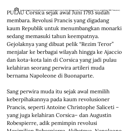
PULAU Corsica sejak awal Juni 1793 sudah 
Cuplikan Kapten Napoléon Bonaparte mengamati posisi musuh dalam Pengepungan Toulon di drama seri "Heroes and Villains" (BBC Television)
membara. Revolusi Prancis yang digadang 
kaum Republik untuk menumbangkan monarki 
sedang memasuki tahun keempatnya. 
Gejolaknya yang dibuat pelik “Rezim Teror” 
menjalar ke berbagai wilayah hingga ke Ajaccio 
dan kota-kota lain di Corsica yang jadi pulau 
kelahiran seorang perwira artileri muda 
bernama Napoleone di Buonaparte.
Sang perwira muda itu sejak awal memilih 
keberpihakannya pada kaum revolusioner 
Prancis, seperti Antoine Christophe Saliceti –
yang juga kelahiran Corsica– dan Augustin 
Robespierre, adik pemimpin revolusi 
Maximilien Robespierre. Akibatnya, Napoleone 