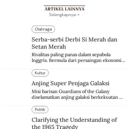
ARTIKEL LAINNYA
Selengkapnya
Olahraga
Serba-serbi Derbi Si Merah dan
Setan Merah
Rivalitas paling panas dalam sepabola 
Inggris. Bermula dari persaingan ekonomi 
dan industri.
Kultur
Anjing Super Penjaga Galaksi
Misi barisan Guardians of the Galaxy 
diselamatkan anjing galaksi berkekuatan 
super. Karakter yang terinspirasi dari Laika 
si martir antariksa Soviet.
Politik
Clarifying the Understanding of
the 1965 Tragedy