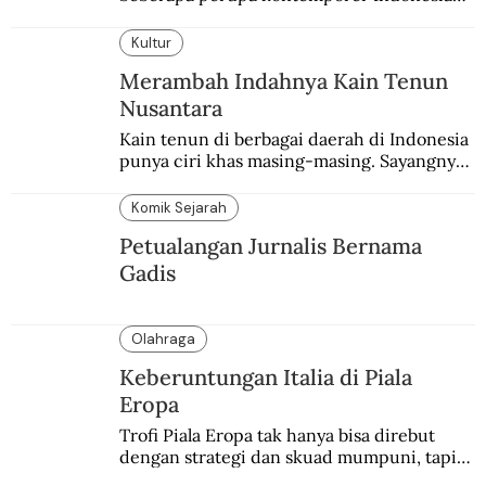
merayakan 70 tahun kemerdekaan
Indonesia.
Kultur
Merambah Indahnya Kain Tenun
Nusantara
Kain tenun di berbagai daerah di Indonesia 
punya ciri khas masing-masing. Sayangnya, 
pendataan tentang para perajinnya masih 
belum memadai.
Komik Sejarah
Petualangan Jurnalis Bernama
Gadis
Olahraga
Keberuntungan Italia di Piala
Eropa
Trofi Piala Eropa tak hanya bisa direbut 
dengan strategi dan skuad mumpuni, tapi 
juga keberuntungan. Italia pernah 