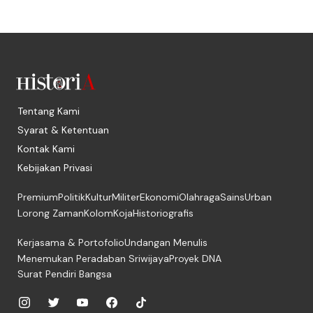
Tentang Kami
Syarat & Ketentuan
Kontak Kami
Kebijakan Privasi
Premium
Politik
Kultur
Militer
Ekonomi
Olahraga
Sains
Urban
Lorong Zaman
Kolom
Koja
Historiografis
Kerjasama & Portofolio
Undangan Menulis
Menemukan Peradaban Sriwijaya
Proyek DNA
Surat Pendiri Bangsa