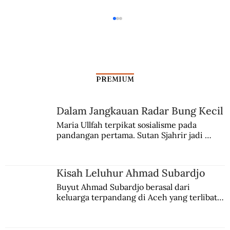
PREMIUM
Dalam Jangkauan Radar Bung Kecil
Maria Ullfah terpikat sosialisme pada 
pandangan pertama. Sutan Sjahrir jadi 
Arnold Mononutu, Putra Minahasa jadi
comblangnya.
Pahlawan Nasional
Kisah Leluhur Ahmad Subardjo
Buyut Ahmad Subardjo berasal dari 
keluarga terpandang di Aceh yang terlibat 
persaingan kekuasaan. Dia memilih 
merantau ke Jawa dan menjadi pemuka 
agama Islam. Anaknya mengikuti jejaknya.