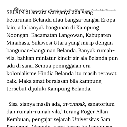
SELAIN di antara warganya ada yang 
Koningin Emma Sanatorium atau Sanatorium Noongan di masa awal pendiriannya. Kini jadi RSUD Noongan. (Repro Soerabaijasch Handelsblad).
keturunan Belanda atau bangsa-bangsa Eropa 
lain, ada banyak bangunan di Kampung 
Noongan, Kacamatan Langowan, Kabupaten 
Minahasa, Sulawesi Utara yang mirip dengan 
bangunan-bangunan Belanda. Banyak rumah-
vila, bahkan miniatur kincir air ala Belanda pun 
ada di sana. Semua peninggalan era 
kolonialisme Hindia Belanda itu masih terawat 
baik. Maka amat beralasan bila kampung 
tersebut dijuluki Kampung Belanda.
“Sisa-sianya masih ada, 
zwembak
, sanatorium 
dan rumah-rumah vila,” terang Roger Allan 
Kembuan, pengajar sejarah Universitas Sam 
Ratulangi, Manado, yang kerap ke Langowan 