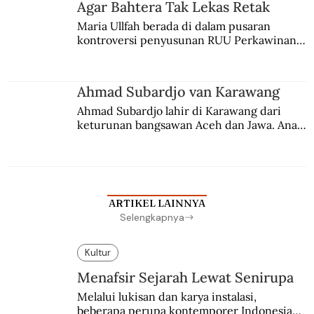
Agar Bahtera Tak Lekas Retak
Maria Ullfah berada di dalam pusaran 
kontroversi penyusunan RUU Perkawinan. 
Berbuah manis walau penuh kompromi.
Ahmad Subardjo van Karawang
Ahmad Subardjo lahir di Karawang dari 
keturunan bangsawan Aceh dan Jawa. Anak 
kesayangan mantri polisi ini pindah ke 
Batavia untuk melanjutkan pendidikan di 
sekolah Belanda.
ARTIKEL LAINNYA
Selengkapnya
Kultur
Menafsir Sejarah Lewat Senirupa
Melalui lukisan dan karya instalasi,
beberapa perupa kontemporer Indonesia