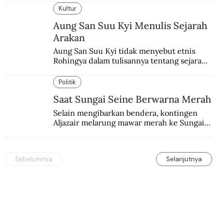
mengalaminya.
Kultur
Aung San Suu Kyi Menulis Sejarah
Arakan
Aung San Suu Kyi tidak menyebut etnis 
Rohingya dalam tulisannya tentang sejarah 
Arakan. Padahal jejak mereka di Arakan 
terlacak sejak abad 15.
Politik
Saat Sungai Seine Berwarna Merah
Selain mengibarkan bendera, kontingen 
Aljazair melarung mawar merah ke Sungai 
Seine yang jadi saksi Pembantaian Paris.
Sebelumnya
Selanjutnya