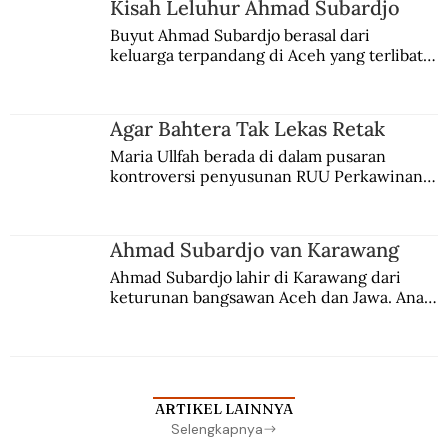
Kisah Leluhur Ahmad Subardjo
Buyut Ahmad Subardjo berasal dari 
keluarga terpandang di Aceh yang terlibat 
persaingan kekuasaan. Dia memilih 
merantau ke Jawa dan menjadi pemuka 
agama Islam. Anaknya mengikuti jejaknya.
Agar Bahtera Tak Lekas Retak
Maria Ullfah berada di dalam pusaran 
kontroversi penyusunan RUU Perkawinan. 
Berbuah manis walau penuh kompromi.
Ahmad Subardjo van Karawang
Ahmad Subardjo lahir di Karawang dari 
keturunan bangsawan Aceh dan Jawa. Anak 
kesayangan mantri polisi ini pindah ke 
Batavia untuk melanjutkan pendidikan di 
sekolah Belanda.
ARTIKEL LAINNYA
Selengkapnya