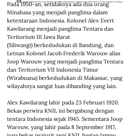
Pada 1950-an, setidaknya ada dua orang 
Brigadir Jenderal TNI Hein Victor Worang seusai dilantik menjadi gubernur Sulawesi Utara pada 2 Maret 1967. (Dok. Keluarga H.V. Worang).
Minahasa yang menjadi panglima dalam 
ketentaraan Indonesia. Kolonel Alex Evert 
Kawilarang menjadi panglima Tentara dan 
Teritorium III Jawa Barat 
(Siliwangi) berkedudukan di Bandung, dan 
Letnan Kolonel Jacob Frederik Warouw alias 
Joop Warouw yang menjadi panglima Tentara 
dan Teritorium VII Indonesia Timur 
(Wirabuana) berkedudukan di Makassar, yang 
wilayahnya sangat luas dibanding yang lain.
Alex Kawilarang lahir pada 23 Februari 1920. 
Bekas perwira KNIL ini bergabung dengan 
tentara Indonesia sejak 1945. Sementara Joop 
Warouw, yang lahir pada 8 September 1917, 
juga bekas prajurit zeni KNIL bagian lampu 