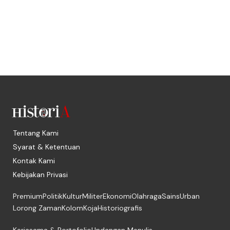
Tentang Kami
Syarat & Ketentuan
Kontak Kami
Kebijakan Privasi
Premium
Politik
Kultur
Militer
Ekonomi
Olahraga
Sains
Urban
Lorong Zaman
Kolom
Koja
Historiografis
Kerjasama & Portofolio
Undangan Menulis