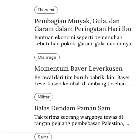
Ekonomi
Pembagian Minyak, Gula, dan
Garam dalam Peringatan Hari Ibu
Bantuan ekonomi seperti pemenuhan 
kebutuhan pokok, garam, gula, dan minyak 
menjadi salah satu perhatian dalam 
peringatan Hari Ibu.
Olahraga
Momentum Bayer Leverkusen
Berawal dari tim buruh pabrik, kini Bayer 
Leverkusen kembali di ambang torehan 
“treble”. Sempat diejek dengan julukan 
“Neverkusen”.
Militer
Balas Dendam Paman Sam
Tak terima seorang warganya tewas di 
tangan pejuang pembebasan Palestina, 
pemerintahan Ronald Reagan melakukan 
pembalasan.
Sains