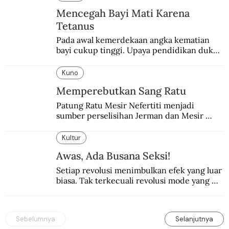
Mencegah Bayi Mati Karena
Tetanus
Pada awal kemerdekaan angka kematian 
bayi cukup tinggi. Upaya pendidikan dukun 
pun dilakukan lewat Proyek Serpong.
Kuno
Memperebutkan Sang Ratu
Patung Ratu Mesir Nefertiti menjadi 
sumber perselisihan Jerman dan Mesir 
selama puluhan tahun.
Kultur
Awas, Ada Busana Seksi!
Setiap revolusi menimbulkan efek yang luar 
biasa. Tak terkecuali revolusi mode yang 
seksi-seksi.
Sebelumnya
Selanjutnya