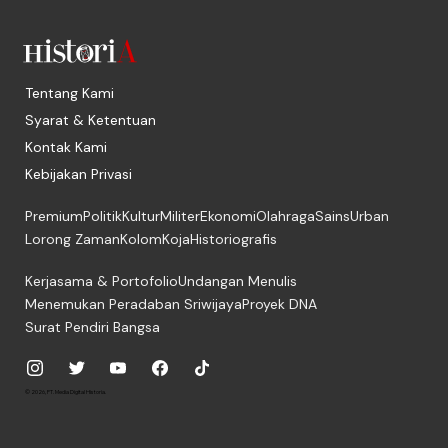
Tentang Kami
Syarat & Ketentuan
Kontak Kami
Kebijakan Privasi
Premium
Politik
Kultur
Militer
Ekonomi
Olahraga
Sains
Urban
Lorong Zaman
Kolom
Koja
Historiografis
Kerjasama & Portofolio
Undangan Menulis
Menemukan Peradaban Sriwijaya
Proyek DNA
Surat Pendiri Bangsa
© 2026, PT. Media Digital Historia.