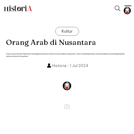
Kultur
Orang Arab di Nusantara
Orang-orang Arab dari Hadramaut meninggalkan tanah air mereka di Yaman Selatan yang tandus. Untuk memperbaiki hidup, mereka berdiaspora ke berbagai belahan
dunia, termasuk ke Nusantara.
Historia
1 Jul 2024