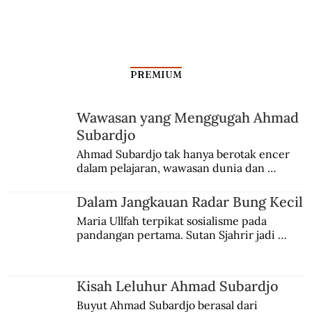
Asad Shahab, Jurnalis Arab Pro Republik
PREMIUM
Wawasan yang Menggugah Ahmad
Subardjo
Ahmad Subardjo tak hanya berotak encer 
dalam pelajaran, wawasan dunia dan 
kesadaran kebangsaannya tumbuh berkat 
Jules Verne, Multatuli, hingga Sun Yat-sen.
Dalam Jangkauan Radar Bung Kecil
Maria Ullfah terpikat sosialisme pada 
pandangan pertama. Sutan Sjahrir jadi 
comblangnya.
Kisah Leluhur Ahmad Subardjo
Buyut Ahmad Subardjo berasal dari 