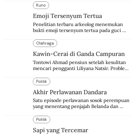
Kuno
Emoji Tersenyum Tertua
Penelitian terbaru arkeolog menemukan 
bukti emoji tersenyum tertua pada guci 
berusia 3.700 tahun.
Olahraga
Kawin-Cerai di Ganda Campuran
Tontowi Ahmad pensiun setelah kesulitan 
mencari pengganti Liliyana Natsir. Problem 
klasik ganda campuran itu tak berlaku buat 
Christian Hadinata.
Politik
Akhir Perlawanan Dandara
Satu episode perlawanan sosok perempuan 
yang menentang penjajah Belanda dan 
Portugis. Asal-usul dan kematiannya masih 
menyisakan misteri.
Politik
Sapi yang Tercemar