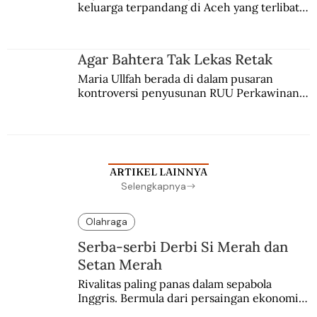
keluarga terpandang di Aceh yang terlibat 
persaingan kekuasaan. Dia memilih 
merantau ke Jawa dan menjadi pemuka 
agama Islam. Anaknya mengikuti jejaknya.
Agar Bahtera Tak Lekas Retak
Maria Ullfah berada di dalam pusaran 
kontroversi penyusunan RUU Perkawinan. 
Berbuah manis walau penuh kompromi.
ARTIKEL LAINNYA
Selengkapnya
Olahraga
Serba-serbi Derbi Si Merah dan
Setan Merah
Rivalitas paling panas dalam sepabola 
Inggris. Bermula dari persaingan ekonomi 
dan industri.