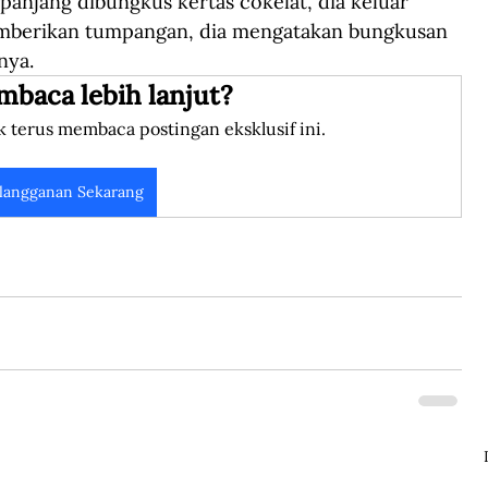
njang dibungkus kertas cokelat, dia keluar 
mberikan tumpangan, dia mengatakan bungkusan 
nya. 
mbaca lebih lanjut?
k terus membaca postingan eksklusif ini.
langganan Sekarang