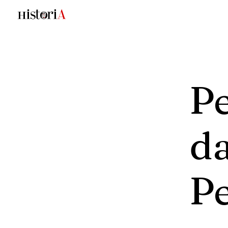
P
d
P