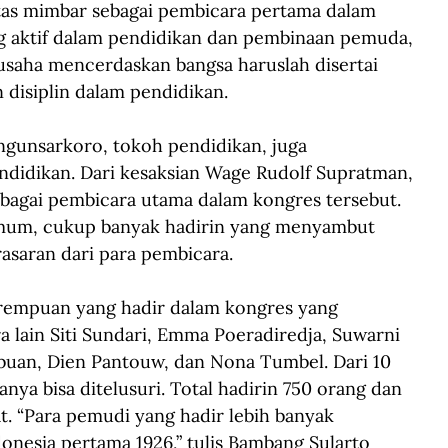
mimbar sebagai pembicara pertama dalam 
g aktif dalam pendidikan dan pembinaan pemuda, 
saha mencerdaskan bangsa haruslah disertai 
 disiplin dalam pendidikan.
gunsarkoro, tokoh pendidikan, juga 
didikan. Dari kesaksian Wage Rudolf Supratman, 
agai pembicara utama dalam kongres tersebut. 
mum, cukup banyak hadirin yang menyambut 
saran dari para pembicara.
empuan yang hadir dalam kongres yang 
 lain Siti Sundari, Emma Poeradiredja, Suwarni 
uan, Dien Pantouw, dan Nona Tumbel. Dari 10 
nya bisa ditelusuri. Total hadirin 750 orang dan 
. “Para pemudi yang hadir lebih banyak 
nesia pertama 1926,” tulis Bambang Sularto 