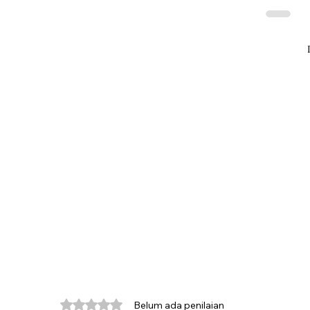
Dinilai 0 dari 5 bintang.
Belum ada penilaian