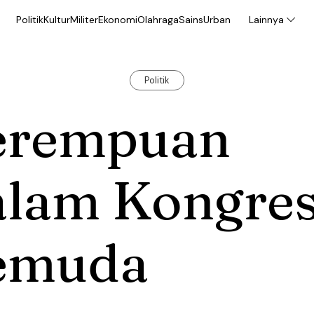
Politik
Kultur
Militer
Ekonomi
Olahraga
Sains
Urban
Lainnya
Politik
erempuan
alam Kongre
emuda