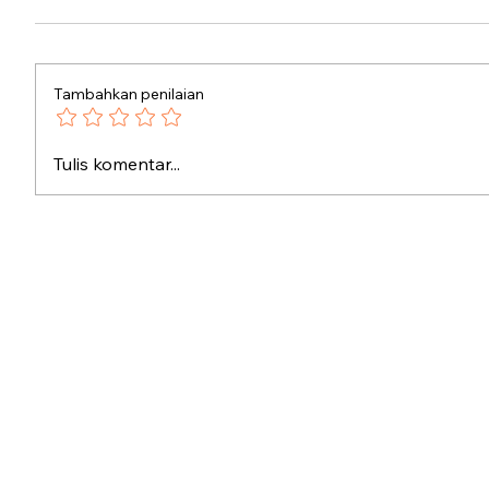
Tambahkan penilaian
Kenapa Kata
Polemik
Tulis komentar...
“Bersiap” Memancing
Mereme
Amarah Besar?
Pandang