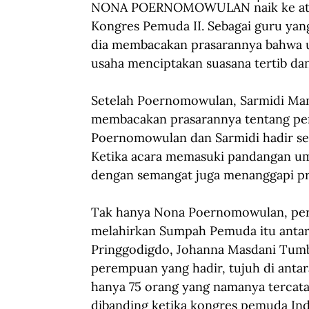
NONA POERNOMOWULAN naik ke atas 
Kongres Pemuda II. Sebagai guru yan
dia membacakan prasarannya bahwa u
usaha menciptakan suasana tertib dan
Setelah Poernomowulan, Sarmidi Man
membacakan prasarannya tentang pen
Poernomowulan dan Sarmidi hadir seb
Ketika acara memasuki pandangan u
dengan semangat juga menanggapi pra
Tak hanya Nona Poernomowulan, per
melahirkan Sumpah Pemuda itu antara
Pringgodigdo, Johanna Masdani Tumb
perempuan yang hadir, tujuh di antara
hanya 75 orang yang namanya tercatat
dibanding ketika kongres pemuda Indo