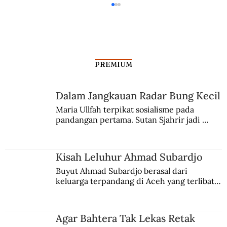
PREMIUM
Dalam Jangkauan Radar Bung Kecil
Kisah Leluhur Ahmad Subardjo
Maria Ullfah terpikat sosialisme pada 
pandangan pertama. Sutan Sjahrir jadi 
comblangnya.
Kisah Leluhur Ahmad Subardjo
Buyut Ahmad Subardjo berasal dari 
keluarga terpandang di Aceh yang terlibat 
persaingan kekuasaan. Dia memilih 
merantau ke Jawa dan menjadi pemuka 
agama Islam. Anaknya mengikuti jejaknya.
Agar Bahtera Tak Lekas Retak