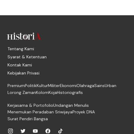
Tentang Kami
Syarat & Ketentuan
Kontak Kami
Kebijakan Privasi
Premium
Politik
Kultur
Militer
Ekonomi
Olahraga
Sains
Urban
Lorong Zaman
Kolom
Koja
Historiografis
Kerjasama & Portofolio
Undangan Menulis
Menemukan Peradaban Sriwijaya
Proyek DNA
Surat Pendiri Bangsa