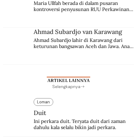
Maria Ullfah berada di dalam pusaran 
kontroversi penyusunan RUU Perkawinan. 
Berbuah manis walau penuh kompromi.
Ahmad Subardjo van Karawang
Ahmad Subardjo lahir di Karawang dari 
keturunan bangsawan Aceh dan Jawa. Anak 
kesayangan mantri polisi ini pindah ke 
Batavia untuk melanjutkan pendidikan di 
sekolah Belanda.
ARTIKEL LAINNYA
Selengkapnya
Loman
Duit
Ini perkara duit. Teryata duit dari zaman 
dahulu kala selalu bikin jadi perkara.