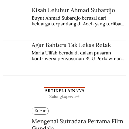
Kisah Leluhur Ahmad Subardjo
Buyut Ahmad Subardjo berasal dari 
keluarga terpandang di Aceh yang terlibat 
persaingan kekuasaan. Dia memilih 
merantau ke Jawa dan menjadi pemuka 
agama Islam. Anaknya mengikuti jejaknya.
Agar Bahtera Tak Lekas Retak
Maria Ullfah berada di dalam pusaran 
kontroversi penyusunan RUU Perkawinan. 
Berbuah manis walau penuh kompromi.
ARTIKEL LAINNYA
Selengkapnya
Kultur
Mengenal Sutradara Pertama Film
Gundala