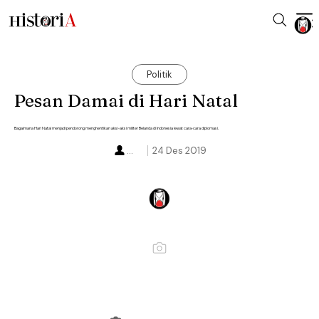
Politik
Pesan Damai di Hari Natal
Bagaimana Hari Natal menjadi pendorong menghentikan aksi-aksi militer Belanda di Indonesia lewat cara-cara diplomasi.
...
24 Des 2019