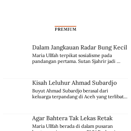
PREMIUM
Dalam Jangkauan Radar Bung Kecil
Maria Ullfah terpikat sosialisme pada 
pandangan pertama. Sutan Sjahrir jadi 
Sarjana Hukum Pertama Indonesia
comblangnya.
Lulusan Belanda
Kisah Leluhur Ahmad Subardjo
Buyut Ahmad Subardjo berasal dari 
keluarga terpandang di Aceh yang terlibat 
persaingan kekuasaan. Dia memilih 
merantau ke Jawa dan menjadi pemuka 
agama Islam. Anaknya mengikuti jejaknya.
Agar Bahtera Tak Lekas Retak
Maria Ullfah berada di dalam pusaran 