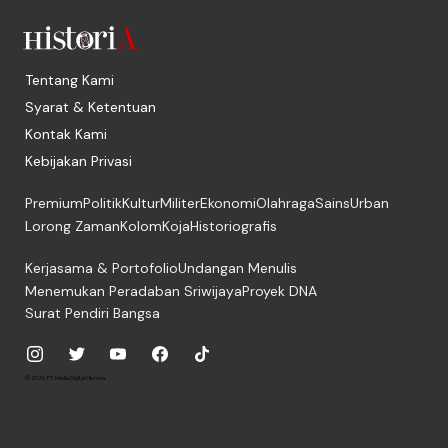
Tentang Kami
Syarat & Ketentuan
Kontak Kami
Kebijakan Privasi
Premium
Politik
Kultur
Militer
Ekonomi
Olahraga
Sains
Urban
Lorong Zaman
Kolom
Koja
Historiografis
Kerjasama & Portofolio
Undangan Menulis
Menemukan Peradaban Sriwijaya
Proyek DNA
Surat Pendiri Bangsa
© 2026, PT. Media Digital Historia.