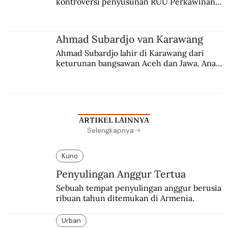
kontroversi penyusunan RUU Perkawinan. 
Berbuah manis walau penuh kompromi.
Ahmad Subardjo van Karawang
Ahmad Subardjo lahir di Karawang dari 
keturunan bangsawan Aceh dan Jawa. Anak 
kesayangan mantri polisi ini pindah ke 
Batavia untuk melanjutkan pendidikan di 
sekolah Belanda.
ARTIKEL LAINNYA
Selengkapnya
Kuno
Penyulingan Anggur Tertua
Sebuah tempat penyulingan anggur berusia 
ribuan tahun ditemukan di Armenia.
Urban