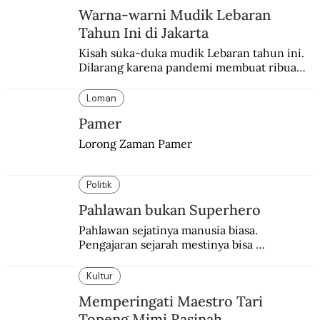
Warna-warni Mudik Lebaran
Tahun Ini di Jakarta
Kisah suka-duka mudik Lebaran tahun ini. 
Dilarang karena pandemi membuat ribuan 
orang berbondong-bondong pulang 
kampung lebih awal.
Loman
Pamer
Lorong Zaman Pamer
Politik
Pahlawan bukan Superhero
Pahlawan sejatinya manusia biasa. 
Pengajaran sejarah mestinya bisa 
menghadirkan sosok humanisnya.
Kultur
Memperingati Maestro Tari
Topeng Mimi Rasinah