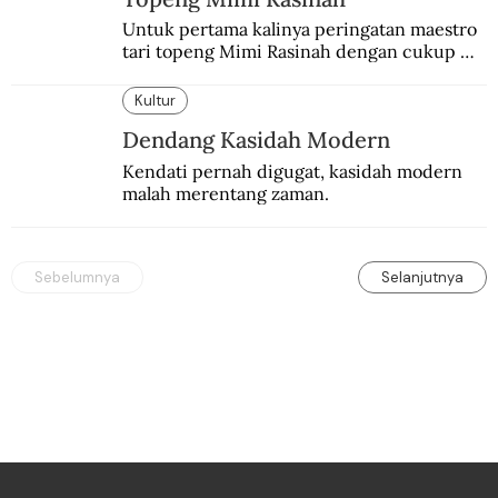
Untuk pertama kalinya peringatan maestro 
tari topeng Mimi Rasinah dengan cukup 
besar. Melibatkan seniman nasional dan 
internasional.
Kultur
Dendang Kasidah Modern
Kendati pernah digugat, kasidah modern 
malah merentang zaman.
Sebelumnya
Selanjutnya