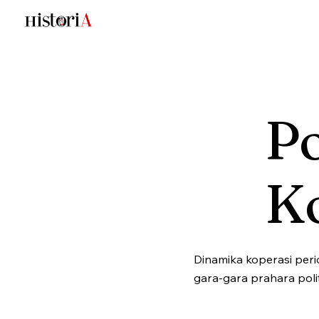
Po
K
Dinamika koperasi peri
gara-gara prahara polit