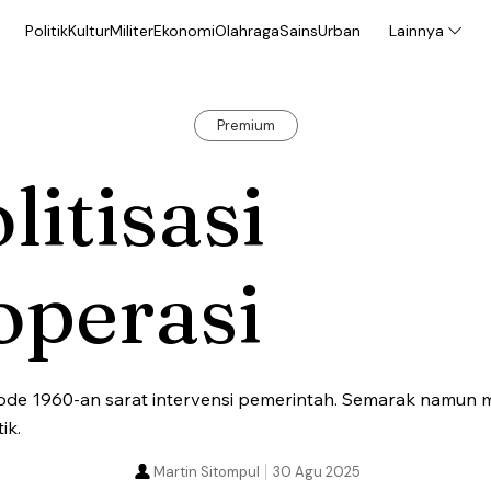
Politik
Kultur
Militer
Ekonomi
Olahraga
Sains
Urban
Lainnya
Premium
litisasi
operasi
ode 1960-an sarat intervensi pemerintah. Semarak namun m
ik.
Martin Sitompul
30 Agu 2025