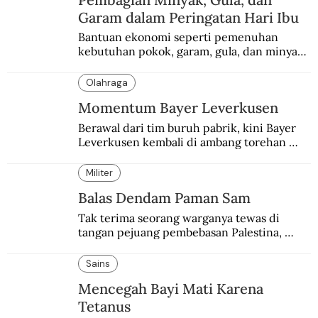
Garam dalam Peringatan Hari Ibu
Bantuan ekonomi seperti pemenuhan 
kebutuhan pokok, garam, gula, dan minyak 
menjadi salah satu perhatian dalam 
peringatan Hari Ibu.
Olahraga
Momentum Bayer Leverkusen
Berawal dari tim buruh pabrik, kini Bayer 
Leverkusen kembali di ambang torehan 
“treble”. Sempat diejek dengan julukan 
“Neverkusen”.
Militer
Balas Dendam Paman Sam
Tak terima seorang warganya tewas di 
tangan pejuang pembebasan Palestina, 
pemerintahan Ronald Reagan melakukan 
pembalasan.
Sains
Mencegah Bayi Mati Karena
Tetanus