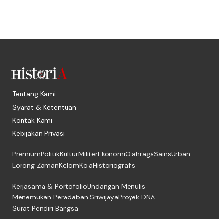
Tentang Kami
Syarat & Ketentuan
Kontak Kami
Kebijakan Privasi
Premium
Politik
Kultur
Militer
Ekonomi
Olahraga
Sains
Urban
Lorong Zaman
Kolom
Koja
Historiografis
Kerjasama & Portofolio
Undangan Menulis
Menemukan Peradaban Sriwijaya
Proyek DNA
Surat Pendiri Bangsa