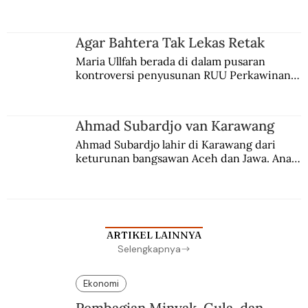
persaingan kekuasaan. Dia memilih 
merantau ke Jawa dan menjadi pemuka 
agama Islam. Anaknya mengikuti jejaknya.
Agar Bahtera Tak Lekas Retak
Maria Ullfah berada di dalam pusaran 
kontroversi penyusunan RUU Perkawinan. 
Berbuah manis walau penuh kompromi.
Ahmad Subardjo van Karawang
Ahmad Subardjo lahir di Karawang dari 
keturunan bangsawan Aceh dan Jawa. Anak 
kesayangan mantri polisi ini pindah ke 
Batavia untuk melanjutkan pendidikan di 
sekolah Belanda.
ARTIKEL LAINNYA
Selengkapnya
Ekonomi
Pembagian Minyak, Gula, dan