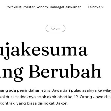
Politik
Kultur
Militer
Ekonomi
Olahraga
Sains
Urban
Lainnya
Kolom
ujakesuma
ang Berubah
ang ada pemindahan etnis Jawa dari pulau asalnya ke wil
ial dulu, setidaknya sejak akhir abad ke-19. Orang Jawa di 
ontrak, yang biasa disingkat Jakon.