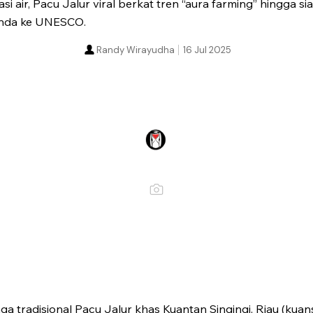
si air, Pacu Jalur viral berkat tren “aura farming” hingga s
enda ke UNESCO.
Randy Wirayudha
16 Jul 2025
ga tradisional Pacu Jalur khas Kuantan Singingi, Riau (kuans