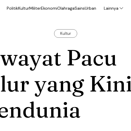
Politik
Kultur
Militer
Ekonomi
Olahraga
Sains
Urban
Lainnya
Kultur
iwayat Pacu
lur yang Kin
endunia