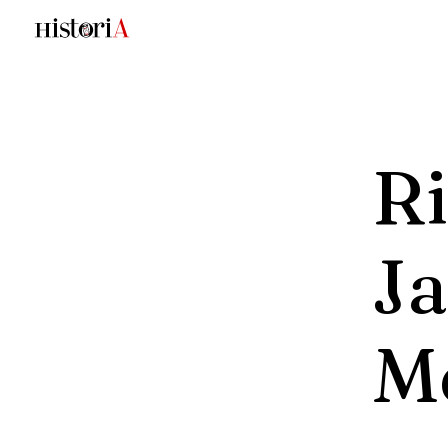
R
Ja
M