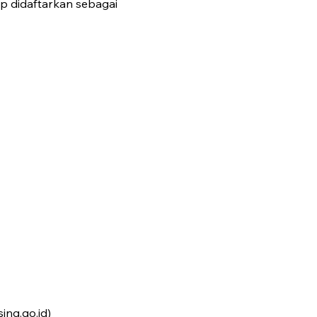
iap didaftarkan sebagai
ing.go.id)