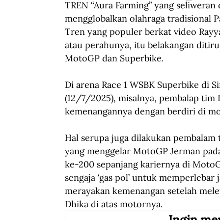
TREN “Aura Farming” yang seliweran di
mengglobalkan olahraga tradisional Pa
Tren yang populer berkat video Rayya
atau perahunya, itu belakangan ditir
MotoGP dan Superbike. 
Di arena Race 1 WSBK Superbike di Si
(12/7/2025), misalnya, pembalap tim
kemenangannya dengan berdiri di mot
Hal serupa juga dilakukan pembalam 
yang menggelar MotoGP Jerman pada
ke-200 sepanjang kariernya di MotoGP,
sengaja ‘gas pol’ untuk memperlebar j
merayakan kemenangan setelah melewat
Dhika di atas motornya. 
Ingin me