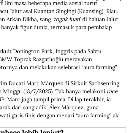
 lini masa beberapa media sosial turut 
cu Jalur asal Kuantan Singingi (Kuansing), Riau. 
n Arkan Dikha, sang ‘
togak luan
’ di haluan Jalur 
u banyak figur dunia, termasuk para pembalap 
rkuit Donington Park, Inggris pada Sabtu 
 BMW Toprak Razgatlıoğlu merayakan 
ornya dan melakukan selebrasi “aura farming”. 
tim Ducati Marc Márquez di Sirkuit Sachsenring 
 Minggu (13/7/2025). Tak hanya melakoni
 race
 Marc juga tampil prima. Di lap terakhir, ia 
arak dari sang adik, Álex Márquez, guna 
i garis finis dengan menari “aura farming” ala 
mbaca lebih lanjut?