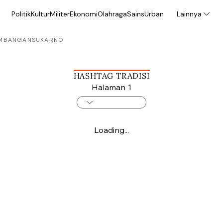
Politik
Kultur
Militer
Ekonomi
Olahraga
Sains
Urban
Lainnya
MBANGAN
SUKARNO
HASHTAG TRADISI
Halaman 1
Loading...