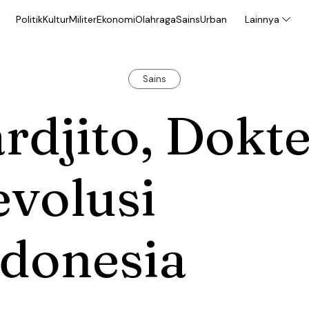
Politik
Kultur
Militer
Ekonomi
Olahraga
Sains
Urban
Lainnya
Sains
rdjito, Dokt
volusi
ndonesia