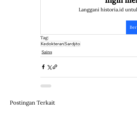
Ingin me
Langgani historia.id untu
Ber
Tag:
Kedokteran
Sardjito
Sains
Postingan Terkait