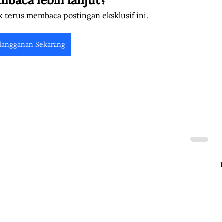
mbaca lebih lanjut?
k terus membaca postingan eksklusif ini.
langganan Sekarang