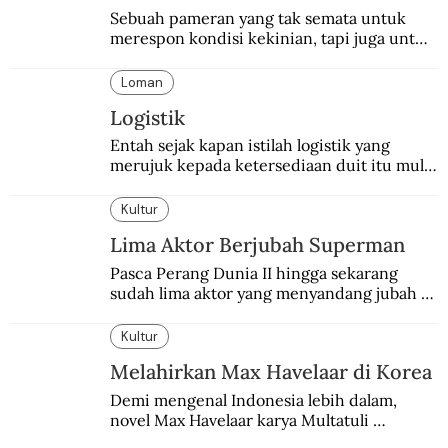
Sebuah pameran yang tak semata untuk 
merespon kondisi kekinian, tapi juga untuk 
menghidupkan sekaligus mengabadikan 
Balai Budaya selaku tempat bersejarah 
Loman
dalam dunia seni-budaya bangsa.
Logistik
Entah sejak kapan istilah logistik yang 
merujuk kepada ketersediaan duit itu mulai 
digunakan.
Kultur
Lima Aktor Berjubah Superman
Pasca Perang Dunia II hingga sekarang 
sudah lima aktor yang menyandang jubah 
Superman. Siapa yang paling difavoritkan 
para penggemarnya?
Kultur
Melahirkan Max Havelaar di Korea
Demi mengenal Indonesia lebih dalam, 
novel Max Havelaar karya Multatuli 
diterjemahkan ke dalam bahasa Korea.