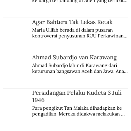
keluarga terpandang di Aceh yang terlibat 
persaingan kekuasaan. Dia memilih 
merantau ke Jawa dan menjadi pemuka 
agama Islam. Anaknya mengikuti jejaknya.
Agar Bahtera Tak Lekas Retak
Maria Ullfah berada di dalam pusaran 
kontroversi penyusunan RUU Perkawinan. 
Berbuah manis walau penuh kompromi.
Ahmad Subardjo van Karawang
Ahmad Subardjo lahir di Karawang dari 
keturunan bangsawan Aceh dan Jawa. Anak 
kesayangan mantri polisi ini pindah ke 
Batavia untuk melanjutkan pendidikan di 
sekolah Belanda.
Persidangan Pelaku Kudeta 3 Juli
1946
Para pengikut Tan Malaka dihadapkan ke 
pengadilan. Mereka didakwa melakukan 
penculikan Sutan Sjahrir dan berupaya 
menggulingkan pemerintahan.