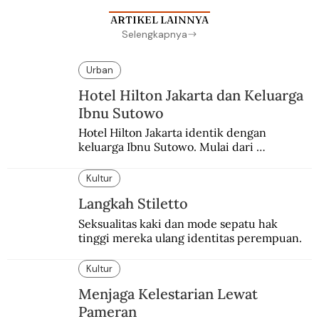
ARTIKEL LAINNYA
Selengkapnya
Urban
Hotel Hilton Jakarta dan Keluarga
Ibnu Sutowo
Hotel Hilton Jakarta identik dengan 
keluarga Ibnu Sutowo. Mulai dari 
kepemilikan hotel hingga skandal berdarah 
pada malam tahun baru.
Kultur
Langkah Stiletto
Seksualitas kaki dan mode sepatu hak 
tinggi mereka ulang identitas perempuan.
Kultur
Menjaga Kelestarian Lewat
Pameran