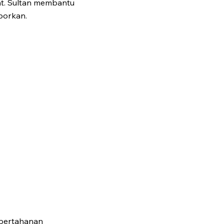
t. Sultan membantu
borkan.
 pertahanan