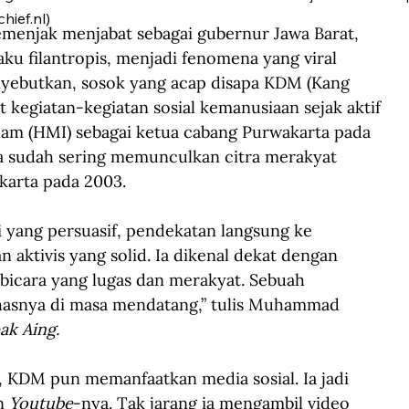
hief.nl)
menjak menjabat sebagai gubernur Jawa Barat, 
aku filantropis, menjadi fenomena yang viral 
yebutkan, sosok yang acap disapa KDM (Kang 
t kegiatan-kegiatan sosial kemanusiaan sejak aktif 
lam (HMI) sebagai ketua cabang Purwakarta pada 
a sudah sering memunculkan citra merakyat 
karta pada 2003. 
yang persuasif, pendekatan langsung ke 
 aktivis yang solid. Ia dikenal dekat dengan 
bicara yang lugas dan merakyat. Sebuah 
hasnya di masa mendatang,” tulis Muhammad 
ak Aing.
, KDM pun memanfaatkan media sosial. Ia jadi 
n 
Youtube
-nya. Tak jarang ia mengambil video 