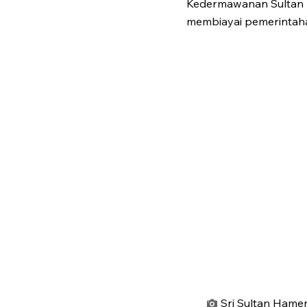
Kedermawanan Sultan 
membiayai pemerintaha
Sri Sultan Hame