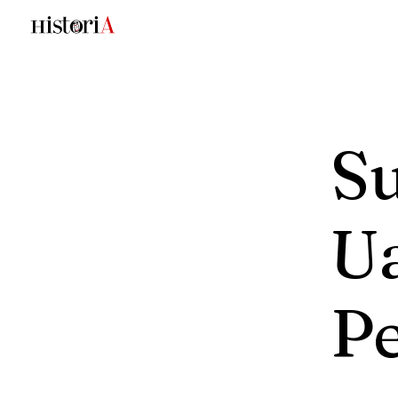
Su
U
P