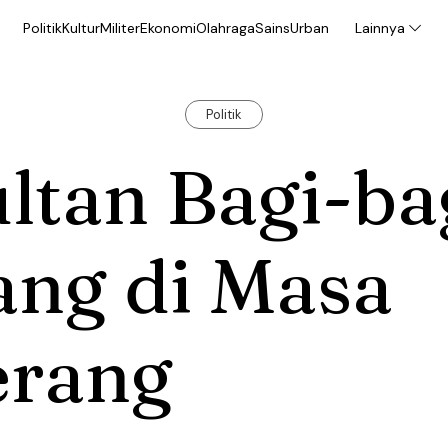
Politik
Kultur
Militer
Ekonomi
Olahraga
Sains
Urban
Lainnya
Politik
ltan Bagi-ba
ang di Masa
erang