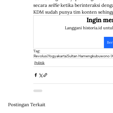
secara 
selfie 
ketika berinteraksi deng
KDM sudah punya tim konten sehingga
Ingin me
Langgani historia.id untu
Ber
Tag:
Revolusi
Yogyakarta
Sultan Hamengkubuwono I
Politik
Postingan Terkait