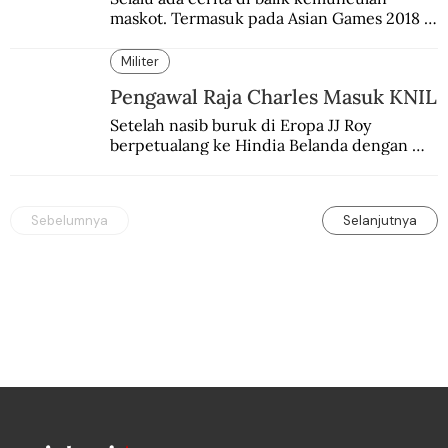
maskot. Termasuk pada Asian Games 2018 
di Jakarta dan Palembang.
Militer
Pengawal Raja Charles Masuk KNIL
Setelah nasib buruk di Eropa JJ Roy 
berpetualang ke Hindia Belanda dengan 
masuk sebagai kapten tentara kolonial. 
Takjub dengan banyak hal setelah 
berkeliling di tanah koloni.
Sebelumnya
Selanjutnya