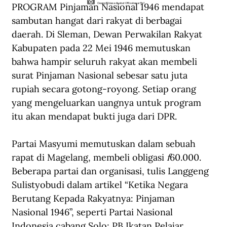
PROGRAM Pinjaman Nasional 1946 mendapat 
Oeang RI biasa disebut ORI sebesar Rp1.
sambutan hangat dari rakyat di berbagai 
daerah. Di Sleman, Dewan Perwakilan Rakyat 
Kabupaten pada 22 Mei 1946 memutuskan 
bahwa hampir seluruh rakyat akan membeli 
surat Pinjaman Nasional sebesar satu juta 
rupiah secara gotong-royong. Setiap orang 
yang mengeluarkan uangnya untuk program 
itu akan mendapat bukti juga dari DPR.
Partai Masyumi memutuskan dalam sebuah 
rapat di Magelang, membeli obligasi 
f
60.000. 
Beberapa partai dan organisasi, tulis Langgeng 
Sulistyobudi dalam artikel “Ketika Negara 
Berutang Kepada Rakyatnya: Pinjaman 
Nasional 1946”, seperti Partai Nasional 
Indonesia cabang Solo; PB Ikatan Pelajar 