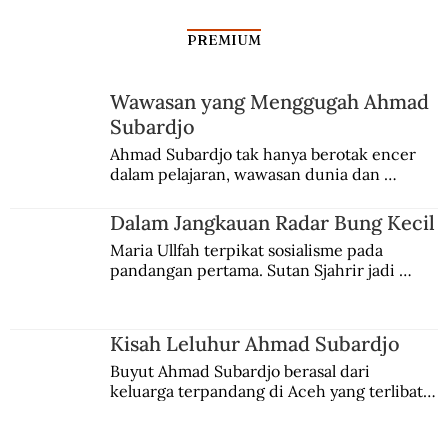
PREMIUM
Wawasan yang Menggugah Ahmad
Subardjo
Ahmad Subardjo tak hanya berotak encer 
dalam pelajaran, wawasan dunia dan 
kesadaran kebangsaannya tumbuh berkat 
Jules Verne, Multatuli, hingga Sun Yat-sen.
Dalam Jangkauan Radar Bung Kecil
Maria Ullfah terpikat sosialisme pada 
pandangan pertama. Sutan Sjahrir jadi 
comblangnya.
Kisah Leluhur Ahmad Subardjo
Buyut Ahmad Subardjo berasal dari 
keluarga terpandang di Aceh yang terlibat 
persaingan kekuasaan. Dia memilih 
merantau ke Jawa dan menjadi pemuka 