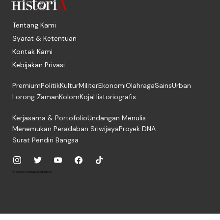
Tentang Kami
Syarat & Ketentuan
Kontak Kami
Kebijakan Privasi
Premium
Politik
Kultur
Militer
Ekonomi
Olahraga
Sains
Urban
Lorong Zaman
Kolom
Koja
Historiografis
Kerjasama & Portofolio
Undangan Menulis
Menemukan Peradaban Sriwijaya
Proyek DNA
Surat Pendiri Bangsa
© 2026, PT. Media Digital Historia.