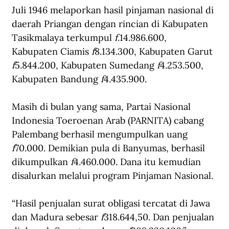
Juli 1946 melaporkan hasil pinjaman nasional di 
daerah Priangan dengan rincian di Kabupaten 
Tasikmalaya terkumpul 
f
.14.986.600, 
Kabupaten Ciamis 
f
8.134.300, Kabupaten Garut 
f
5.844.200, Kabupaten Sumedang 
f
4.253.500, 
Kabupaten Bandung 
f
4.435.900.
Masih di bulan yang sama, Partai Nasional 
Indonesia Toeroenan Arab (PARNITA) cabang 
Palembang berhasil mengumpulkan uang 
f
70.000. Demikian pula di Banyumas, berhasil 
dikumpulkan 
f
4.460.000. Dana itu kemudian 
disalurkan melalui program Pinjaman Nasional.
“Hasil penjualan surat obligasi tercatat di Jawa 
dan Madura sebesar 
f
318.644,50. Dan penjualan 