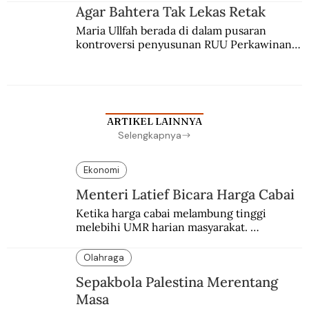
agama Islam. Anaknya mengikuti jejaknya.
Agar Bahtera Tak Lekas Retak
Maria Ullfah berada di dalam pusaran 
kontroversi penyusunan RUU Perkawinan. 
Berbuah manis walau penuh kompromi.
ARTIKEL LAINNYA
Selengkapnya
Ekonomi
Menteri Latief Bicara Harga Cabai
Ketika harga cabai melambung tinggi 
melebihi UMR harian masyarakat. 
Bagaimana solusi dari menteri tenaga kerja?
Olahraga
Sepakbola Palestina Merentang
Masa