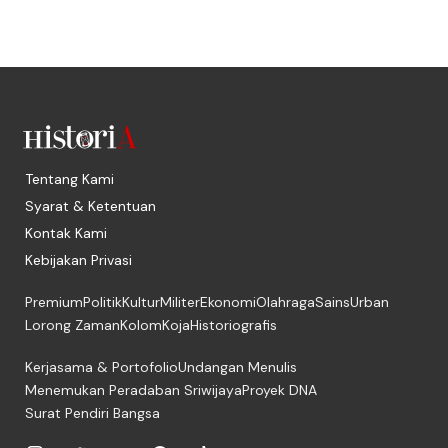
Tentang Kami
Syarat & Ketentuan
Kontak Kami
Kebijakan Privasi
Premium
Politik
Kultur
Militer
Ekonomi
Olahraga
Sains
Urban
Lorong Zaman
Kolom
Koja
Historiografis
Kerjasama & Portofolio
Undangan Menulis
Menemukan Peradaban Sriwijaya
Proyek DNA
Surat Pendiri Bangsa