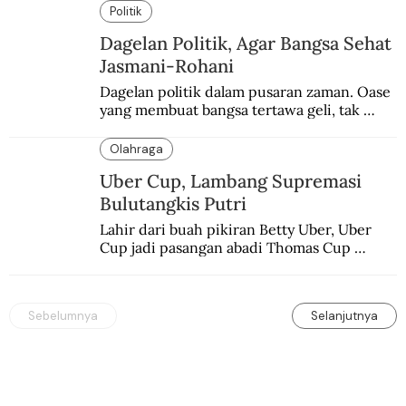
memblokade Rafah.
Politik
Dagelan Politik, Agar Bangsa Sehat
Jasmani-Rohani
Dagelan politik dalam pusaran zaman. Oase 
yang membuat bangsa tertawa geli, tak 
melulu nyeri.
Olahraga
Uber Cup, Lambang Supremasi
Bulutangkis Putri
Lahir dari buah pikiran Betty Uber, Uber 
Cup jadi pasangan abadi Thomas Cup 
sebagai kejuaraan yang paling sarat gengsi.
Sebelumnya
Selanjutnya