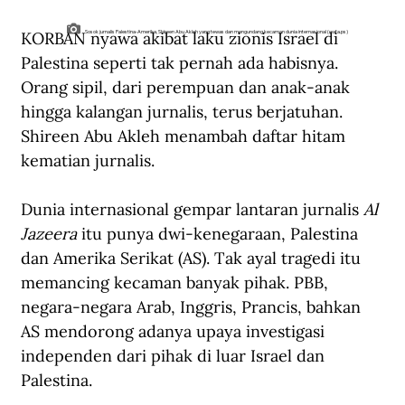
KORBAN nyawa akibat laku zionis Israel di 
Sosok jurnalis Palestina-Amerika, Shireen Abu Akleh yang tewas dan mengundang kecaman dunia internasional (wafa.ps)
Palestina seperti tak pernah ada habisnya. 
Orang sipil, dari perempuan dan anak-anak 
hingga kalangan jurnalis, terus berjatuhan. 
Shireen Abu Akleh menambah daftar hitam 
kematian jurnalis.
Dunia internasional gempar lantaran jurnalis 
Al 
Jazeera
 itu punya dwi-kenegaraan, Palestina 
dan Amerika Serikat (AS). Tak ayal tragedi itu 
memancing kecaman banyak pihak. PBB, 
negara-negara Arab, Inggris, Prancis, bahkan  
AS mendorong adanya upaya investigasi 
independen dari pihak di luar Israel dan 
Palestina.