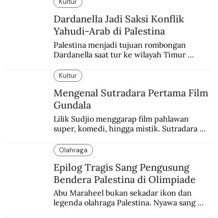
Kultur
Dardanella Jadi Saksi Konflik
Yahudi-Arab di Palestina
Palestina menjadi tujuan rombongan 
Dardanella saat tur ke wilayah Timur 
Tengah. Di sana mereka menjadi saksi 
ketegangan antara orang Yahudi dan 
Kultur
penduduk Arab.
Mengenal Sutradara Pertama Film
Gundala
Lilik Sudjio menggarap film pahlawan 
super, komedi, hingga mistik. Sutradara 
terbaik yang kurang dilirik.
Olahraga
Epilog Tragis Sang Pengusung
Bendera Palestina di Olimpiade
Abu Maraheel bukan sekadar ikon dan 
legenda olahraga Palestina. Nyawa sang 
Olimpian tak tertolong setelah Israel 