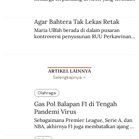
persaingan kekuasaan. Dia memilih 
merantau ke Jawa dan menjadi pemuka 
agama Islam. Anaknya mengikuti jejaknya.
Agar Bahtera Tak Lekas Retak
Maria Ullfah berada di dalam pusaran 
kontroversi penyusunan RUU Perkawinan. 
Berbuah manis walau penuh kompromi.
ARTIKEL LAINNYA
Selengkapnya
Olahraga
Gas Pol Balapan F1 di Tengah
Pandemi Virus
Sebagaimana Premier League, Serie A, dan 
NBA, akhirnya F1 juga membatalkan ajang 
balapannya. Menghindari pengalaman 
enam dekade lampau.