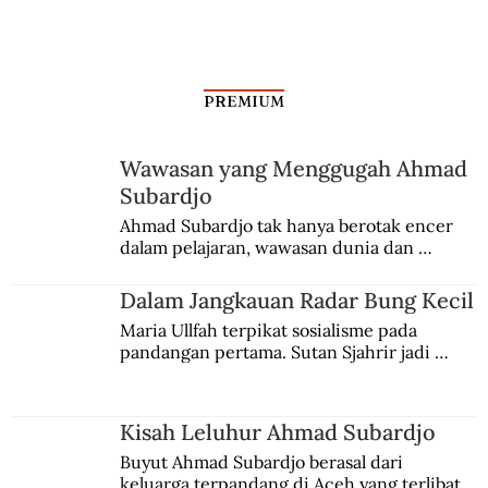
PREMIUM
Wawasan yang Menggugah Ahmad
Subardjo
Ahmad Subardjo tak hanya berotak encer 
dalam pelajaran, wawasan dunia dan 
kesadaran kebangsaannya tumbuh berkat 
Jules Verne, Multatuli, hingga Sun Yat-sen.
Dalam Jangkauan Radar Bung Kecil
Maria Ullfah terpikat sosialisme pada 
pandangan pertama. Sutan Sjahrir jadi 
comblangnya.
Kisah Leluhur Ahmad Subardjo
Buyut Ahmad Subardjo berasal dari 
keluarga terpandang di Aceh yang terlibat 