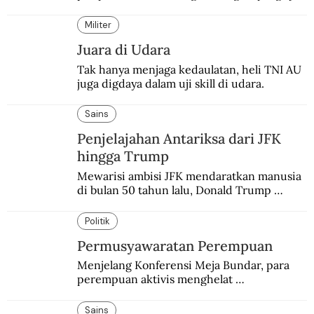
pendataan tentang para perajinnya masih 
belum memadai.
Militer
Juara di Udara
Tak hanya menjaga kedaulatan, heli TNI AU 
juga digdaya dalam uji skill di udara.
Sains
Penjelajahan Antariksa dari JFK
hingga Trump
Mewarisi ambisi JFK mendaratkan manusia 
di bulan 50 tahun lalu, Donald Trump 
terobsesi memasang bendera di Mars.
Politik
Permusyawaratan Perempuan
Menjelang Konferensi Meja Bundar, para 
perempuan aktivis menghelat 
permusyawaratan. Hasilnya dikirim ke 
delegasi Indonesia di KMB.
Sains