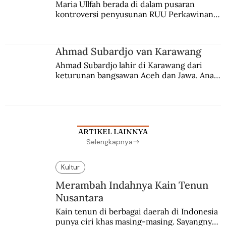
Maria Ullfah berada di dalam pusaran 
kontroversi penyusunan RUU Perkawinan. 
Berbuah manis walau penuh kompromi.
Ahmad Subardjo van Karawang
Ahmad Subardjo lahir di Karawang dari 
keturunan bangsawan Aceh dan Jawa. Anak 
kesayangan mantri polisi ini pindah ke 
Batavia untuk melanjutkan pendidikan di 
sekolah Belanda.
ARTIKEL LAINNYA
Selengkapnya
Kultur
Merambah Indahnya Kain Tenun
Nusantara
Kain tenun di berbagai daerah di Indonesia 
punya ciri khas masing-masing. Sayangnya, 