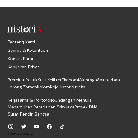
Tentang Kami
Syarat & Ketentuan
Kontak Kami
Kebijakan Privasi
Premium
Politik
Kultur
Militer
Ekonomi
Olahraga
Sains
Urban
Lorong Zaman
Kolom
Koja
Historiografis
Kerjasama & Portofolio
Undangan Menulis
Menemukan Peradaban Sriwijaya
Proyek DNA
Surat Pendiri Bangsa
© 2026, PT. Media Digital Historia.