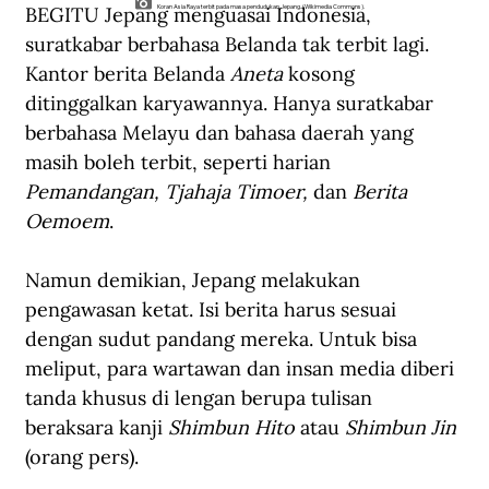
BEGITU Jepang menguasai Indonesia, 
Koran Asia Raya terbit pada masa pendudukan Jepang. (Wikimedia Commons).
suratkabar berbahasa Belanda tak terbit lagi. 
Kantor berita Belanda 
Aneta 
kosong 
ditinggalkan karyawannya. Hanya suratkabar 
berbahasa Melayu dan bahasa daerah yang 
masih boleh terbit, seperti harian 
Pemandangan, Tjahaja Timoer, 
dan 
Berita 
Oemoem
. 
Namun demikian, Jepang melakukan 
pengawasan ketat. Isi berita harus sesuai 
dengan sudut pandang mereka. Untuk bisa 
meliput, para wartawan dan insan media diberi 
tanda khusus di lengan berupa tulisan 
beraksara kanji 
Shimbun Hito 
atau
 Shimbun Jin 
(orang pers).