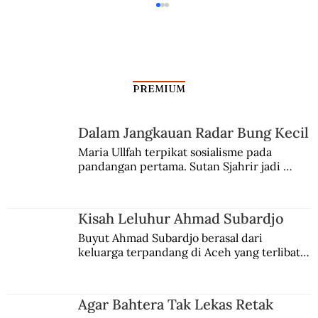
PREMIUM
Dalam Jangkauan Radar Bung Kecil
Segregasi Lewat Bukti Registrasi
Maria Ullfah terpikat sosialisme pada 
pandangan pertama. Sutan Sjahrir jadi 
comblangnya.
Kisah Leluhur Ahmad Subardjo
Buyut Ahmad Subardjo berasal dari 
keluarga terpandang di Aceh yang terlibat 
persaingan kekuasaan. Dia memilih 
merantau ke Jawa dan menjadi pemuka 
agama Islam. Anaknya mengikuti jejaknya.
Agar Bahtera Tak Lekas Retak