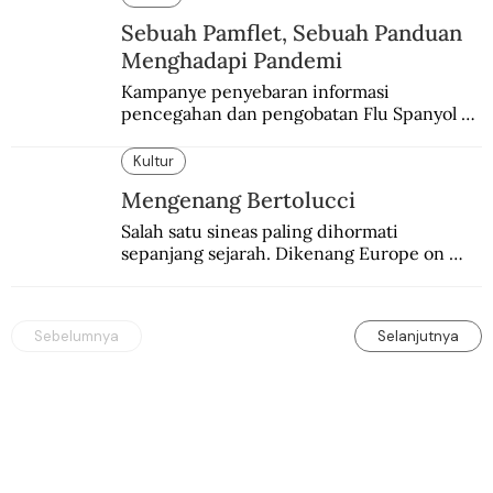
Sebuah Pamflet, Sebuah Panduan
Menghadapi Pandemi
Kampanye penyebaran informasi 
pencegahan dan pengobatan Flu Spanyol di 
Hindia Belanda melalui medium lokal.
Kultur
Mengenang Bertolucci
Salah satu sineas paling dihormati 
sepanjang sejarah. Dikenang Europe on 
Screen (EoS) tahun ini lewat pemutaran 
tiga karyanya.
Sebelumnya
Selanjutnya