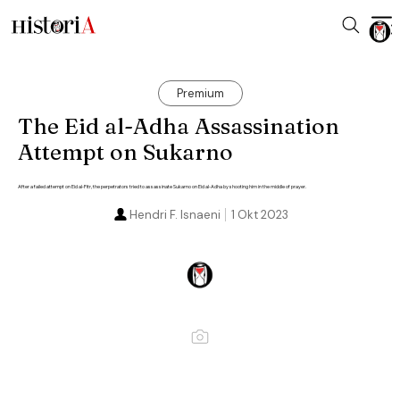
Premium
The Eid al-Adha Assassination
Attempt on Sukarno
After a failed attempt on Eid al-Fitr, the perpetrators tried to assassinate Sukarno on Eid al-Adha by shooting him in the middle of prayer.
Hendri F. Isnaeni
1 Okt 2023