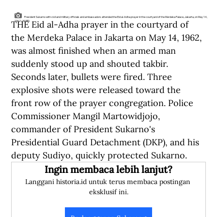
President Sukarno with civil and military officials and ambassadors attended the Eid al-Adha prayer in the courtyard of the Merdeka Palace, Jakarta, on May 14,
THE Eid al-Adha prayer in the courtyard of 
1962. (ANRI).
the Merdeka Palace in Jakarta on May 14, 1962, 
was almost finished when an armed man 
suddenly stood up and shouted takbir. 
Seconds later, bullets were fired. Three 
explosive shots were released toward the 
front row of the prayer congregation. Police 
Commissioner Mangil Martowidjojo, 
commander of President Sukarno's 
Presidential Guard Detachment (DKP), and his 
deputy Sudiyo, quickly protected Sukarno.
Ingin membaca lebih lanjut?
Langgani historia.id untuk terus membaca postingan 
eksklusif ini.