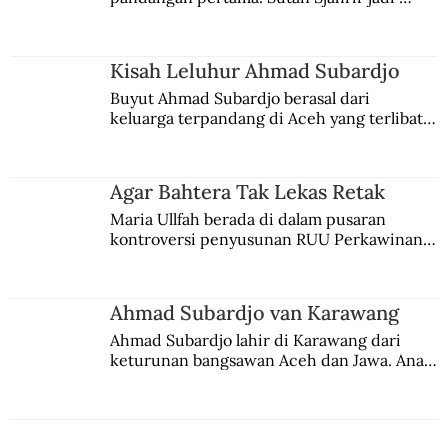
comblangnya.
Kisah Leluhur Ahmad Subardjo
Buyut Ahmad Subardjo berasal dari 
keluarga terpandang di Aceh yang terlibat 
persaingan kekuasaan. Dia memilih 
merantau ke Jawa dan menjadi pemuka 
agama Islam. Anaknya mengikuti jejaknya.
Agar Bahtera Tak Lekas Retak
Maria Ullfah berada di dalam pusaran 
kontroversi penyusunan RUU Perkawinan. 
Berbuah manis walau penuh kompromi.
Ahmad Subardjo van Karawang
Ahmad Subardjo lahir di Karawang dari 
keturunan bangsawan Aceh dan Jawa. Anak 
kesayangan mantri polisi ini pindah ke 
Batavia untuk melanjutkan pendidikan di 
sekolah Belanda.