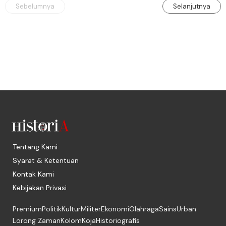
Sebelumnya
Selanjutnya
Tentang Kami
Syarat & Ketentuan
Kontak Kami
Kebijakan Privasi
Premium
Politik
Kultur
Militer
Ekonomi
Olahraga
Sains
Urban
Lorong Zaman
Kolom
Koja
Historiografis