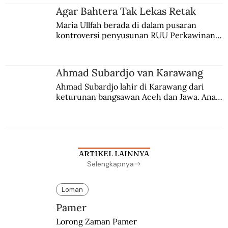
agama Islam. Anaknya mengikuti jejaknya.
Agar Bahtera Tak Lekas Retak
Maria Ullfah berada di dalam pusaran 
kontroversi penyusunan RUU Perkawinan. 
Berbuah manis walau penuh kompromi.
Ahmad Subardjo van Karawang
Ahmad Subardjo lahir di Karawang dari 
keturunan bangsawan Aceh dan Jawa. Anak 
kesayangan mantri polisi ini pindah ke 
Batavia untuk melanjutkan pendidikan di 
sekolah Belanda.
ARTIKEL LAINNYA
Selengkapnya
Loman
Pamer
Lorong Zaman Pamer