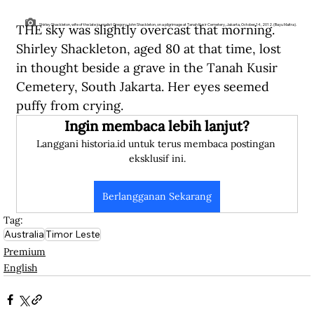
THE sky was slightly overcast that morning. 
Shirley Shackleton, wife of the late journalist Gregory John Shackleton, on a pilgrimage at Tanah Kusir Cemetery, Jakarta, October 14, 2012. (Bayu Maitra).
Shirley Shackleton, aged 80 at that time, lost 
in thought beside a grave in the Tanah Kusir 
Cemetery, South Jakarta. Her eyes seemed 
puffy from crying.
Ingin membaca lebih lanjut?
Langgani historia.id untuk terus membaca postingan 
eksklusif ini.
Berlangganan Sekarang
Tag:
Australia
Timor Leste
Premium
English