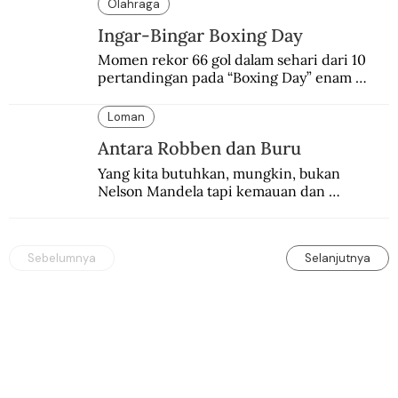
Olahraga
Ingar-Bingar Boxing Day
Momen rekor 66 gol dalam sehari dari 10 
pertandingan pada “Boxing Day” enam 
dekade lalu. Termasuk kekalahan pahit 
Manchester United 6-1.
Loman
Antara Robben dan Buru
Yang kita butuhkan, mungkin, bukan 
Nelson Mandela tapi kemauan dan 
keberanian untuk menebus dosa masa lalu 
dengan berbagai cara yang bisa memenuhi 
rasa keadilan.
Sebelumnya
Selanjutnya