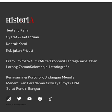
Tentang Kami
Syarat & Ketentuan
Kontak Kami
Kebijakan Privasi
Premium
Politik
Kultur
Militer
Ekonomi
Olahraga
Sains
Urban
Lorong Zaman
Kolom
Koja
Historiografis
Kerjasama & Portofolio
Undangan Menulis
Menemukan Peradaban Sriwijaya
Proyek DNA
Surat Pendiri Bangsa
© 2026, PT. Media Digital Historia.