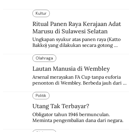
Kultur
Ritual Panen Raya Kerajaan Adat
Marusu di Sulawesi Selatan
Ungkapan syukur atas panen raya (Katto 
Bakko) yang dilakukan secara gotong 
royong.
Olahraga
Lautan Manusia di Wembley
Arsenal merayakan FA Cup tanpa euforia 
penonton di Wembley. Berbeda jauh dari 
suasana final di stadion ikonik itu 97 tahun 
silam.
Politik
Utang Tak Terbayar?
Obligator tahun 1946 bermunculan. 
Meminta pengembalian dana dari negara.