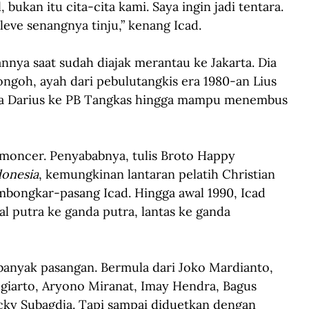
 bukan itu cita-cita kami. Saya ingin jadi tentara. 
eve senangnya tinju,” kenang Icad.
nnya saat sudah diajak merantau ke Jakarta. Dia 
ongoh, ayah dari pebulutangkis era 1980-an Lius 
awa Darius ke PB Tangkas hingga mampu menembus 
 moncer. Penyababnya, tulis Broto Happy 
donesia
, kemungkinan lantaran pelatih Christian 
mbongkar-pasang Icad. Hingga awal 1990, Icad 
al putra ke ganda putra, lantas ke ganda 
 banyak pasangan. Bermula dari Joko Mardianto, 
giarto, Aryono Miranat, Imay Hendra, Bagus 
icky Subagdja. Tapi sampai diduetkan dengan 