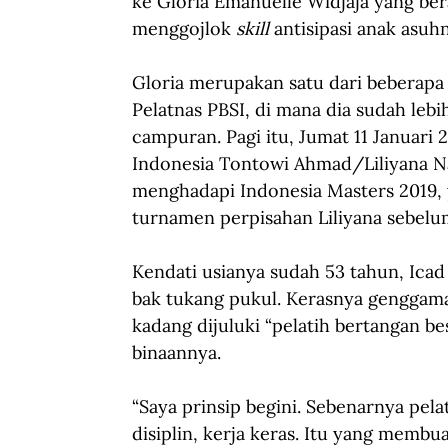
ke Gloria Emanuelle Widjaja yang ber
menggojlok 
skill 
antisipasi anak asuh
Gloria merupakan satu dari beberapa 
Pelatnas PBSI, di mana dia sudah lebih
campuran. Pagi itu, Jumat 11 Januari
Indonesia Tontowi Ahmad/Liliyana Na
menghadapi Indonesia Masters 2019, y
turnamen perpisahan Liliyana sebelu
Kendati usianya sudah 53 tahun, Icad
bak tukang pukul. Kerasnya genggama
kadang dijuluki “pelatih bertangan be
binaannya.
“Saya prinsip begini. Sebenarnya pelat
disiplin, kerja keras. Itu yang membua