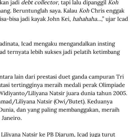
kan jadi 
debt collector
, tapi lalu dipanggil 
Koh 
enang. Beruntunglah saya. Kalau 
Koh
 Chris enggak 
sa-bisa jadi kayak John Kei, 
hahahaha
…,” ujar Icad 
 Hadinata, Icad mengaku mengandalkan insting 
d ternyata lebih sukses jadi pelatih ketimbang 
ntara lain dari prestasi duet ganda campuran Tri 
tasi tertingginya meraih medali perak Olimpiade 
diyanto/Liliyana Natsir juara dunia tahun 2005. 
ad/Liliyana Natsir (Owi/Butet). Keduanya 
n Dunia, dan yang paling membanggakan, meraih 
 Janeiro.
liyana Natsir ke PB Djarum, Icad juga turut 