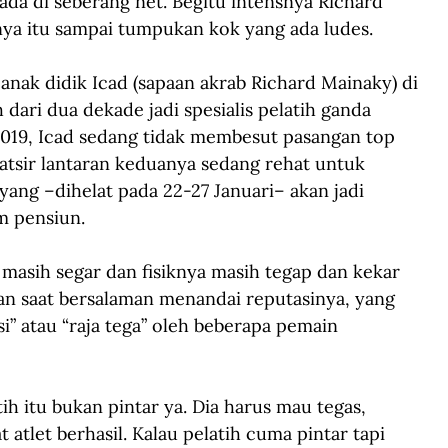
ada di seberang net. Begitu intensnya Richard 
nya itu sampai tumpukan kok yang ada ludes.
anak didik Icad (sapaan akrab Richard Mainaky) di 
 dari dua dekade jadi spesialis pelatih ganda 
 2019, Icad sedang tidak membesut pasangan top 
tsir lantaran keduanya sedang rehat untuk 
ang –dihelat pada 22-27 Januari– akan jadi 
m pensiun.
 masih segar dan fisiknya masih tegap dan kekar 
n saat bersalaman menandai reputasinya, yang 
si” atau “raja tega” oleh beberapa pemain 
ih itu bukan pintar ya. Dia harus mau tegas, 
t atlet berhasil. Kalau pelatih cuma pintar tapi 