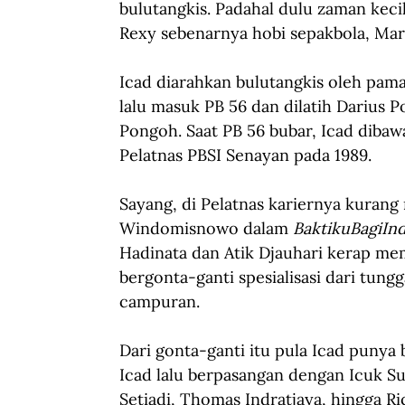
bulutangkis. Padahal dulu zaman kecil,
Rexy sebenarnya hobi sepakbola, Marl
Icad diarahkan bulutangkis oleh pama
lalu masuk PB 56 dan dilatih Darius P
Pongoh. Saat PB 56 bubar, Icad dib
Pelatnas PBSI Senayan pada 1989.
Sayang, di Pelatnas kariernya kurang
Windomisnowo dalam 
BaktikuBagiIn
Hadinata dan Atik Djauhari kerap me
bergonta-ganti spesialisasi dari tungg
campuran.
Dari gonta-ganti itu pula Icad punya
Icad lalu berpasangan dengan Icuk Su
Setiadi, Thomas Indratjaya, hingga R