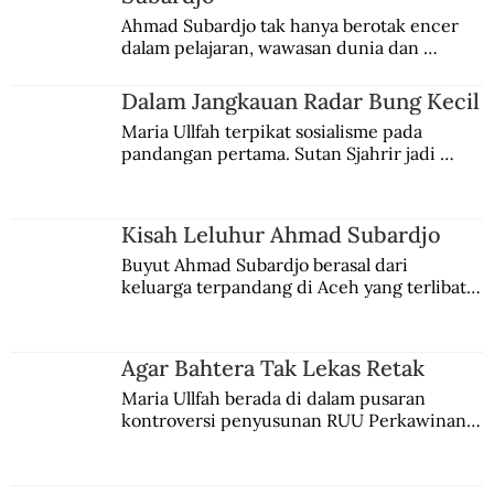
Ahmad Subardjo tak hanya berotak encer 
dalam pelajaran, wawasan dunia dan 
kesadaran kebangsaannya tumbuh berkat 
Jules Verne, Multatuli, hingga Sun Yat-sen.
Dalam Jangkauan Radar Bung Kecil
Maria Ullfah terpikat sosialisme pada 
pandangan pertama. Sutan Sjahrir jadi 
comblangnya.
Kisah Leluhur Ahmad Subardjo
Buyut Ahmad Subardjo berasal dari 
keluarga terpandang di Aceh yang terlibat 
persaingan kekuasaan. Dia memilih 
merantau ke Jawa dan menjadi pemuka 
agama Islam. Anaknya mengikuti jejaknya.
Agar Bahtera Tak Lekas Retak
Maria Ullfah berada di dalam pusaran 
kontroversi penyusunan RUU Perkawinan. 
Berbuah manis walau penuh kompromi.