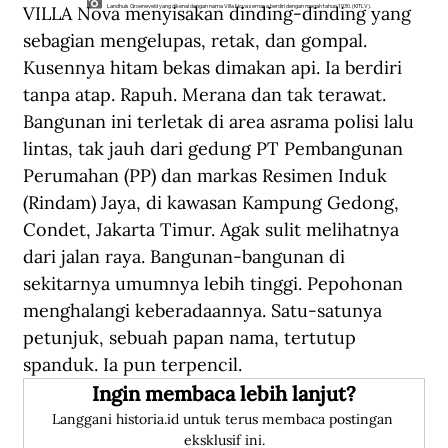
VILLA Nova menyisakan dinding-dinding yang 
Landhuis Groeneveld yang dikenal dengan nama Villa Nova semasa berdiri dengan megah tahun 1930. (KITLV).
sebagian mengelupas, retak, dan gompal. 
Kusennya hitam bekas dimakan api. Ia berdiri 
tanpa atap. Rapuh. Merana dan tak terawat. 
Bangunan ini terletak di area asrama polisi lalu 
lintas, tak jauh dari gedung PT Pembangunan 
Perumahan (PP) dan markas Resimen Induk 
(Rindam) Jaya, di kawasan Kampung Gedong, 
Condet, Jakarta Timur. Agak sulit melihatnya 
dari jalan raya. Bangunan-bangunan di 
sekitarnya umumnya lebih tinggi. Pepohonan 
menghalangi keberadaannya. Satu-satunya 
petunjuk, sebuah papan nama, tertutup 
spanduk. Ia pun terpencil.
Ingin membaca lebih lanjut?
Langgani historia.id untuk terus membaca postingan 
eksklusif ini.