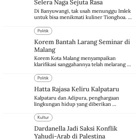
Selera Naga Sejuta Rasa
Di Banyuwangi, tak usah menunggu Imlek 
untuk bisa menikmati kuliner Tionghoa. 
Ada pasar kuliner khas yang digelar tiap 
pekan.
Politik
Korem Bantah Larang Seminar di
Malang
Korem Kota Malang menyampaikan 
klarifikasi sanggahannya telah melarang 
seminar sejarah di Universitas Negeri 
Malang.
Politik
Hatta Rajasa Keliru Kalpataru
Kalpataru dan Adipura, penghargaan 
lingkungan hidup yang diberikan 
pemerintah setiap tahun kepada dua pihak 
yang berbeda.
Kultur
Dardanella Jadi Saksi Konflik
Yahudi-Arab di Palestina