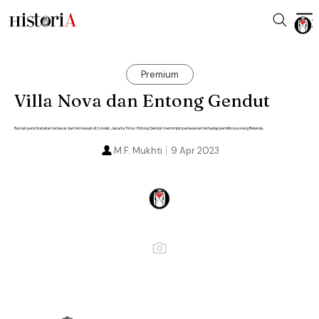
Premium
Villa Nova dan Entong Gendut
Rumah peristirahatan terbesar dan termewah di Condet, Jakarta Timur. Entong Gendut memimpin perlawanan terhadap pemiliknya orang Belanda.
M.F. Mukhti
9 Apr 2023