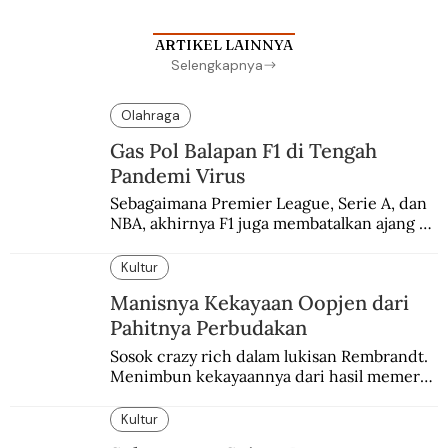
ARTIKEL LAINNYA
Selengkapnya
Olahraga
Gas Pol Balapan F1 di Tengah
Pandemi Virus
Sebagaimana Premier League, Serie A, dan 
NBA, akhirnya F1 juga membatalkan ajang 
balapannya. Menghindari pengalaman 
enam dekade lampau.
Kultur
Manisnya Kekayaan Oopjen dari
Pahitnya Perbudakan
Sosok crazy rich dalam lukisan Rembrandt. 
Menimbun kekayaannya dari hasil memeras 
keringat para budak.
Kultur