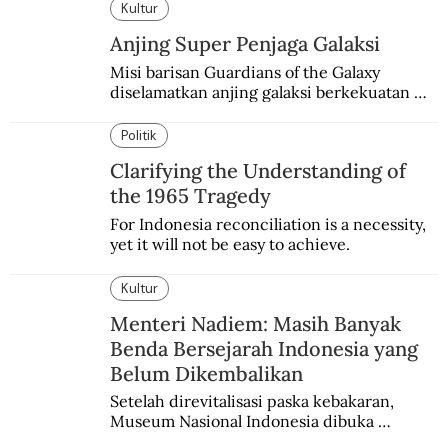
Kultur
Anjing Super Penjaga Galaksi
Misi barisan Guardians of the Galaxy 
diselamatkan anjing galaksi berkekuatan 
super. Karakter yang terinspirasi dari Laika 
si martir antariksa Soviet.
Politik
Clarifying the Understanding of
the 1965 Tragedy
For Indonesia reconciliation is a necessity, 
yet it will not be easy to achieve.
Kultur
Menteri Nadiem: Masih Banyak
Benda Bersejarah Indonesia yang
Belum Dikembalikan
Setelah direvitalisasi paska kebakaran, 
Museum Nasional Indonesia dibuka 
kembali. Bertepatan dengan perhelatan 