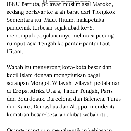
IBNU Battuta, pelawat muslim asal Maroko, 
Reruntuhan kota kuno di Basrah, Irak. (Rafal Cichawa/123.rf).
sedang berlayar ke arah barat dari Tiongkok. 
Sementara itu, Maut Hitam, malapetaka 
pandemik terbesar sejak abad ke-6, 
menempuh perjalanannya melintasi padang 
rumput Asia Tengah ke pantai-pantai Laut 
Hitam.
Wabah itu menyerang kota-kota besar dan 
kecil Islam dengan mengejutkan bagai 
serangan Mongol. Wilayah-wilayah pedalaman 
di Eropa, Afrika Utara, Timur Tengah, Paris 
dan Bourdeaux, Barcelona dan Balencia, Tunis 
dan Kairo, Damaskus dan Aleppo, menderita 
kematian besar-besaran akibat wabah itu.
Orang-orang pun menghentikan kebiasaan 