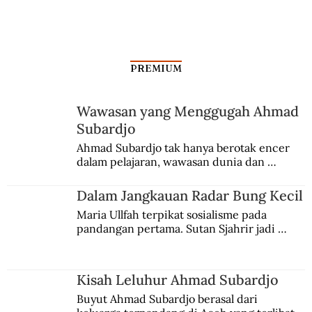
PREMIUM
Wawasan yang Menggugah Ahmad
Subardjo
Ahmad Subardjo tak hanya berotak encer 
dalam pelajaran, wawasan dunia dan 
kesadaran kebangsaannya tumbuh berkat 
Jules Verne, Multatuli, hingga Sun Yat-sen.
Dalam Jangkauan Radar Bung Kecil
Maria Ullfah terpikat sosialisme pada 
pandangan pertama. Sutan Sjahrir jadi 
comblangnya.
Kisah Leluhur Ahmad Subardjo
Buyut Ahmad Subardjo berasal dari 