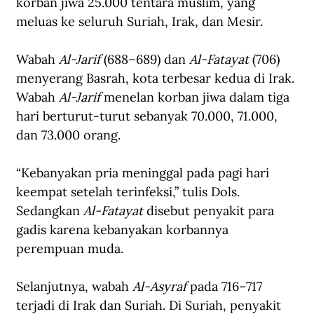
korban jiwa 25.000 tentara muslim, yang 
meluas ke seluruh Suriah, Irak, dan Mesir.
Wabah 
Al-Jarif
 (688–689) dan 
Al-Fatayat
 (706) 
menyerang Basrah, kota terbesar kedua di Irak. 
Wabah 
Al-Jarif
 menelan korban jiwa dalam tiga 
hari berturut-turut sebanyak 70.000, 71.000, 
dan 73.000 orang.
“Kebanyakan pria meninggal pada pagi hari 
keempat setelah terinfeksi,” tulis Dols.
Sedangkan 
Al-Fatayat
 disebut penyakit para 
gadis karena kebanyakan korbannya 
perempuan muda.
Selanjutnya, wabah 
Al-Asyraf
 pada 716–717 
terjadi di Irak dan Suriah. Di Suriah, penyakit 