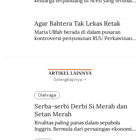
keluarga terpandang di Aceh yang terlibat 
persaingan kekuasaan. Dia memilih 
merantau ke Jawa dan menjadi pemuka 
agama Islam. Anaknya mengikuti jejaknya.
Agar Bahtera Tak Lekas Retak
Maria Ullfah berada di dalam pusaran 
kontroversi penyusunan RUU Perkawinan. 
Berbuah manis walau penuh kompromi.
ARTIKEL LAINNYA
Selengkapnya
Olahraga
Serba-serbi Derbi Si Merah dan
Setan Merah
Rivalitas paling panas dalam sepabola 
Inggris. Bermula dari persaingan ekonomi 
dan industri.