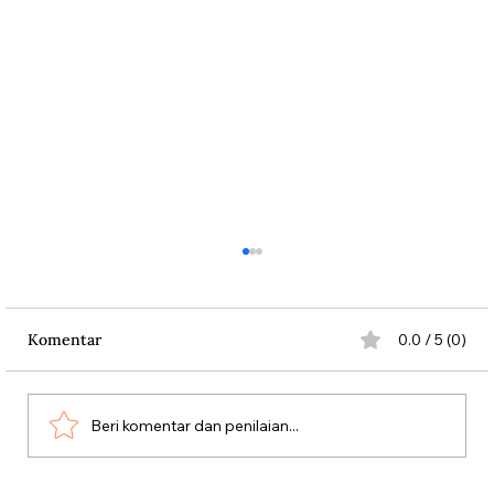
Komentar
0.0 / 5 (0)
Beri komentar dan penilaian...
Wabah Penyakit Kala Puasa Ramadan