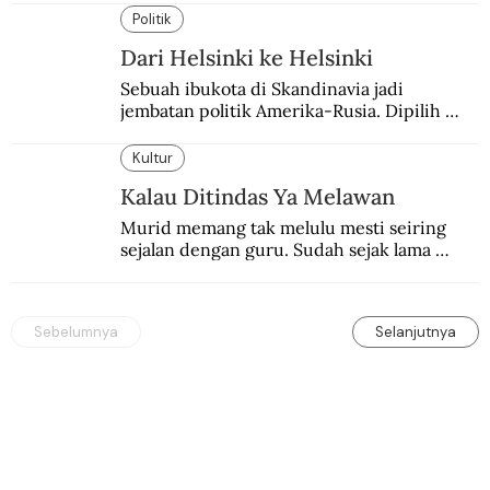
Pameran Repatriasi 2024.
Politik
Dari Helsinki ke Helsinki
Sebuah ibukota di Skandinavia jadi 
jembatan politik Amerika-Rusia. Dipilih 
karena kenetralannya sejak Perang Dingin.
Kultur
Kalau Ditindas Ya Melawan
Murid memang tak melulu mesti seiring 
sejalan dengan guru. Sudah sejak lama 
orang-orang mengatakan, guru kencing 
berdiri, murid kencing berlari.
Sebelumnya
Selanjutnya