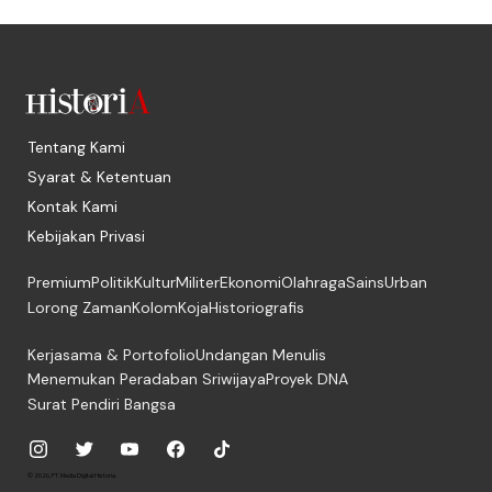
Tentang Kami
Syarat & Ketentuan
Kontak Kami
Kebijakan Privasi
Premium
Politik
Kultur
Militer
Ekonomi
Olahraga
Sains
Urban
Lorong Zaman
Kolom
Koja
Historiografis
Kerjasama & Portofolio
Undangan Menulis
Menemukan Peradaban Sriwijaya
Proyek DNA
Surat Pendiri Bangsa
© 2026, PT. Media Digital Historia.