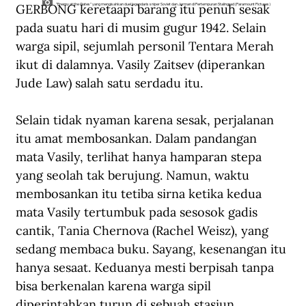
GERBONG keretaapi barang itu penuh sesak 
"Enemy at the Gates" yang mengisahkan duel legendaris sniper Soviet dan Jerman di Pertempuran Stalingrad (Paramount Pictures)
pada suatu hari di musim gugur 1942. Selain 
warga sipil, sejumlah personil Tentara Merah 
ikut di dalamnya. Vasily Zaitsev (diperankan 
Jude Law) salah satu serdadu itu.
Selain tidak nyaman karena sesak, perjalanan 
itu amat membosankan. Dalam pandangan 
mata Vasily, terlihat hanya hamparan stepa 
yang seolah tak berujung. Namun, waktu 
membosankan itu tetiba sirna ketika kedua 
mata Vasily tertumbuk pada sesosok gadis 
cantik, Tania Chernova (Rachel Weisz), yang 
sedang membaca buku. Sayang, kesenangan itu 
hanya sesaat. Keduanya mesti berpisah tanpa 
bisa berkenalan karena warga sipil 
diperintahkan turun di sebuah stasiun.