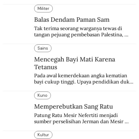
“treble”. Sempat diejek dengan julukan 
“Neverkusen”.
Militer
Balas Dendam Paman Sam
Tak terima seorang warganya tewas di 
tangan pejuang pembebasan Palestina, 
pemerintahan Ronald Reagan melakukan 
pembalasan.
Sains
Mencegah Bayi Mati Karena
Tetanus
Pada awal kemerdekaan angka kematian 
bayi cukup tinggi. Upaya pendidikan dukun 
pun dilakukan lewat Proyek Serpong.
Kuno
Memperebutkan Sang Ratu
Patung Ratu Mesir Nefertiti menjadi 
sumber perselisihan Jerman dan Mesir 
selama puluhan tahun.
Kultur