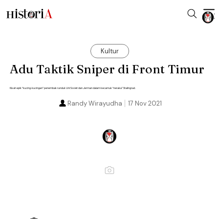
Kultur
Adu Taktik Sniper di Front Timur
Kisah epik “kucing-kucingan” penembak runduk Uni Soviet dan Jerman dalam kecamuk “neraka” Stalingrad.
Randy Wirayudha
17 Nov 2021