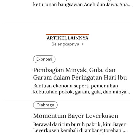
keturunan bangsawan Aceh dan Jawa. Anak 
kesayangan mantri polisi ini pindah ke 
Batavia untuk melanjutkan pendidikan di 
sekolah Belanda.
ARTIKEL LAINNYA
Selengkapnya
Ekonomi
Pembagian Minyak, Gula, dan
Garam dalam Peringatan Hari Ibu
Bantuan ekonomi seperti pemenuhan 
kebutuhan pokok, garam, gula, dan minyak 
menjadi salah satu perhatian dalam 
peringatan Hari Ibu.
Olahraga
Momentum Bayer Leverkusen
Berawal dari tim buruh pabrik, kini Bayer 
Leverkusen kembali di ambang torehan 