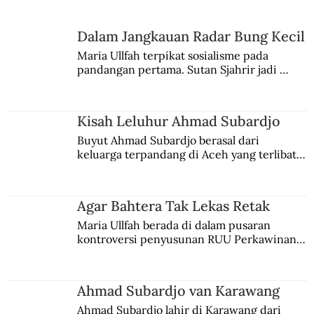
Dalam Jangkauan Radar Bung Kecil
Maria Ullfah terpikat sosialisme pada 
Vasily Zaitsev dan Tradisi Sniper Rusia
pandangan pertama. Sutan Sjahrir jadi 
comblangnya.
Kisah Leluhur Ahmad Subardjo
Buyut Ahmad Subardjo berasal dari 
keluarga terpandang di Aceh yang terlibat 
persaingan kekuasaan. Dia memilih 
merantau ke Jawa dan menjadi pemuka 
agama Islam. Anaknya mengikuti jejaknya.
Agar Bahtera Tak Lekas Retak
Maria Ullfah berada di dalam pusaran 
kontroversi penyusunan RUU Perkawinan. 
Berbuah manis walau penuh kompromi.
Ahmad Subardjo van Karawang
Ahmad Subardjo lahir di Karawang dari 