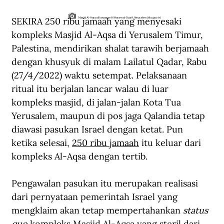
SEKIRA 250 ribu jamaah yang menyesaki 
Masjid Al-Aqsa di kawasan Al Haram al-Syarif, Yerusalem (tika.gov.tr)
kompleks Masjid Al-Aqsa di Yerusalem Timur, 
Palestina, mendirikan shalat tarawih berjamaah 
dengan khusyuk di malam Lailatul Qadar, Rabu 
(27/4/2022) waktu setempat. Pelaksanaan 
ritual itu berjalan lancar walau di luar 
kompleks masjid, di jalan-jalan Kota Tua 
Yerusalem, maupun di pos jaga Qalandia tetap 
diawasi pasukan Israel dengan ketat. Pun 
ketika selesai, 
250 ribu jamaah
 itu keluar dari 
kompleks Al-Aqsa dengan tertib.
Pengawalan pasukan itu merupakan realisasi 
dari pernyataan pemerintah Israel yang 
mengklaim akan tetap mempertahankan 
status 
quo
 kompleks Masjid Al-Aqsa yang steril dari 