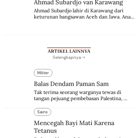
Ahmad Subardjo van Karawang
Ahmad Subardjo lahir di Karawang dari 
keturunan bangsawan Aceh dan Jawa. Anak 
kesayangan mantri polisi ini pindah ke 
Batavia untuk melanjutkan pendidikan di 
sekolah Belanda.
ARTIKEL LAINNYA
Selengkapnya
Militer
Balas Dendam Paman Sam
Tak terima seorang warganya tewas di 
tangan pejuang pembebasan Palestina, 
pemerintahan Ronald Reagan melakukan 
pembalasan.
Sains
Mencegah Bayi Mati Karena
Tetanus