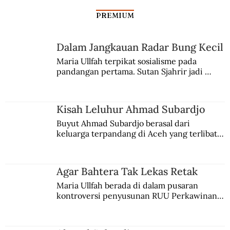
PREMIUM
Dalam Jangkauan Radar Bung Kecil
Maria Ullfah terpikat sosialisme pada 
pandangan pertama. Sutan Sjahrir jadi 
Al-Shifa, dari Barak Inggris hingga
comblangnya.
Rumah Sakit Terbesar di Gaza
Kisah Leluhur Ahmad Subardjo
Buyut Ahmad Subardjo berasal dari 
keluarga terpandang di Aceh yang terlibat 
persaingan kekuasaan. Dia memilih 
merantau ke Jawa dan menjadi pemuka 
agama Islam. Anaknya mengikuti jejaknya.
Agar Bahtera Tak Lekas Retak
Maria Ullfah berada di dalam pusaran 
kontroversi penyusunan RUU Perkawinan. 
Berbuah manis walau penuh kompromi.