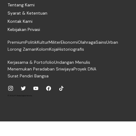
Tentang Kami
Syarat & Ketentuan
Kontak Kami
Kebijakan Privasi
Premium
Politik
Kultur
Militer
Ekonomi
Olahraga
Sains
Urban
Lorong Zaman
Kolom
Koja
Historiografis
Kerjasama & Portofolio
Undangan Menulis
Menemukan Peradaban Sriwijaya
Proyek DNA
Surat Pendiri Bangsa
© 2026, PT. Media Digital Historia.