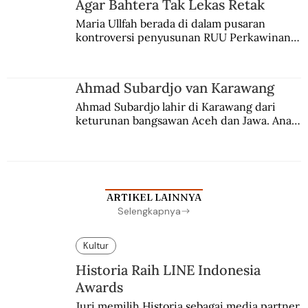
Agar Bahtera Tak Lekas Retak
Maria Ullfah berada di dalam pusaran 
kontroversi penyusunan RUU Perkawinan. 
Berbuah manis walau penuh kompromi.
Ahmad Subardjo van Karawang
Ahmad Subardjo lahir di Karawang dari 
keturunan bangsawan Aceh dan Jawa. Anak 
kesayangan mantri polisi ini pindah ke 
Batavia untuk melanjutkan pendidikan di 
sekolah Belanda.
ARTIKEL LAINNYA
Selengkapnya
Kultur
Historia Raih LINE Indonesia
Awards
Juri memilih Historia sebagai media partner 