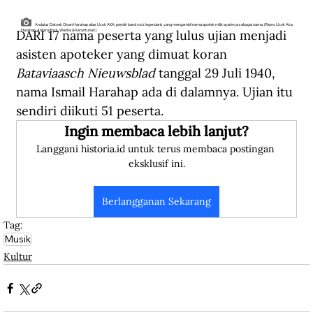
Andalus Datoek Oloan Harahap alias Ucok AKA, pendiri band rock legendaris yang mengambil nama apotek milik ayahnya sebagai nama. (Repro Ucok Aka
DARI 17 nama peserta yang lulus ujian menjadi 
Harahap, Antara Rock, Wanita & Keruntuhan).
asisten apoteker yang dimuat koran 
Bataviaasch Nieuwsblad 
tanggal 29 Juli 1940, 
nama Ismail Harahap ada di dalamnya. Ujian itu 
sendiri diikuti 51 peserta.
Ingin membaca lebih lanjut?
Langgani historia.id untuk terus membaca postingan 
eksklusif ini.
Berlangganan Sekarang
Tag:
Musik
Kultur