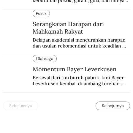
kebutuhan pokok, garam, gula, dan minyak 
menjadi salah satu perhatian dalam 
peringatan Hari Ibu.
Politik
Serangkaian Harapan dari
Mahkamah Rakyat
Delapan akademisi mencurahkan harapan 
dan usulan rekomendasi untuk keadilan 
Pemilu. Mengingatkan spirit para pendiri 
bangsa dan perjuangan Reformasi 1998.
Olahraga
Momentum Bayer Leverkusen
Berawal dari tim buruh pabrik, kini Bayer 
Leverkusen kembali di ambang torehan 
“treble”. Sempat diejek dengan julukan 
“Neverkusen”.
Sebelumnya
Selanjutnya