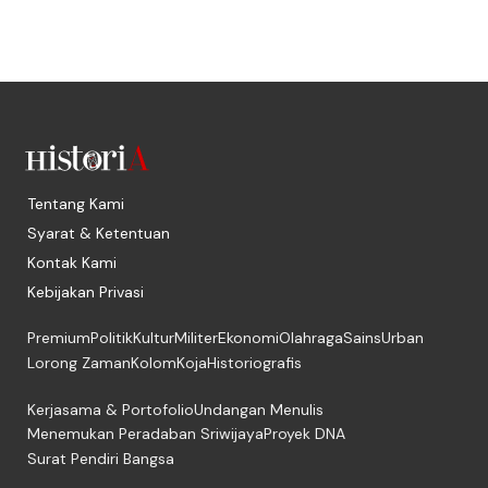
Tentang Kami
Syarat & Ketentuan
Kontak Kami
Kebijakan Privasi
Premium
Politik
Kultur
Militer
Ekonomi
Olahraga
Sains
Urban
Lorong Zaman
Kolom
Koja
Historiografis
Kerjasama & Portofolio
Undangan Menulis
Menemukan Peradaban Sriwijaya
Proyek DNA
Surat Pendiri Bangsa