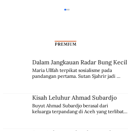
PREMIUM
Dalam Jangkauan Radar Bung Kecil
Perginya Sang Rocker Kutu Loncat
Maria Ullfah terpikat sosialisme pada 
pandangan pertama. Sutan Sjahrir jadi 
comblangnya.
Kisah Leluhur Ahmad Subardjo
Buyut Ahmad Subardjo berasal dari 
keluarga terpandang di Aceh yang terlibat 
persaingan kekuasaan. Dia memilih 
merantau ke Jawa dan menjadi pemuka 
agama Islam. Anaknya mengikuti jejaknya.