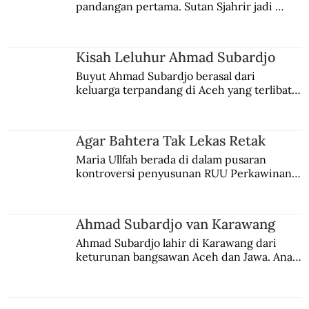
pandangan pertama. Sutan Sjahrir jadi 
comblangnya.
Kisah Leluhur Ahmad Subardjo
Buyut Ahmad Subardjo berasal dari 
keluarga terpandang di Aceh yang terlibat 
persaingan kekuasaan. Dia memilih 
merantau ke Jawa dan menjadi pemuka 
agama Islam. Anaknya mengikuti jejaknya.
Agar Bahtera Tak Lekas Retak
Maria Ullfah berada di dalam pusaran 
kontroversi penyusunan RUU Perkawinan. 
Berbuah manis walau penuh kompromi.
Ahmad Subardjo van Karawang
Ahmad Subardjo lahir di Karawang dari 
keturunan bangsawan Aceh dan Jawa. Anak 
kesayangan mantri polisi ini pindah ke 
Batavia untuk melanjutkan pendidikan di 
sekolah Belanda.