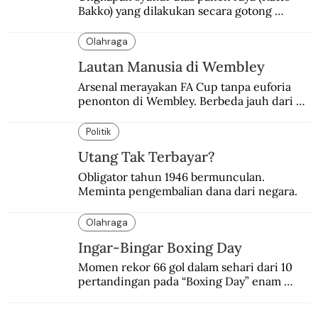
Bakko) yang dilakukan secara gotong 
royong.
Olahraga
Lautan Manusia di Wembley
Arsenal merayakan FA Cup tanpa euforia 
penonton di Wembley. Berbeda jauh dari 
suasana final di stadion ikonik itu 97 tahun 
silam.
Politik
Utang Tak Terbayar?
Obligator tahun 1946 bermunculan. 
Meminta pengembalian dana dari negara.
Olahraga
Ingar-Bingar Boxing Day
Momen rekor 66 gol dalam sehari dari 10 
pertandingan pada “Boxing Day” enam 
dekade lalu. Termasuk kekalahan pahit 
Manchester United 6-1.