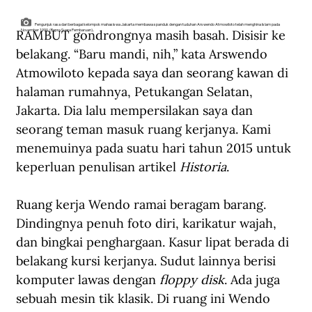
Pengunjuk rasa dari berbagai kelompok mahasiswa Jakarta membawa spanduk dengan tuduhan Arswendo Atmowiloto telah menghina Islam pada
RAMBUT gondrongnya masih basah. Disisir ke 
November 1990. (Repro Suara Pembaruan)..
belakang. “Baru mandi, nih,” kata Arswendo 
Atmowiloto kepada saya dan seorang kawan di 
halaman rumahnya, Petukangan Selatan, 
Jakarta. Dia lalu mempersilakan saya dan 
seorang teman masuk ruang kerjanya. Kami 
menemuinya pada suatu hari tahun 2015 untuk 
keperluan penulisan artikel 
Historia
. 
Ruang kerja Wendo ramai beragam barang. 
Dindingnya penuh foto diri, karikatur wajah, 
dan bingkai penghargaan. Kasur lipat berada di 
belakang kursi kerjanya. Sudut lainnya berisi 
komputer lawas dengan 
floppy disk
. Ada juga 
sebuah mesin tik klasik. Di ruang ini Wendo 