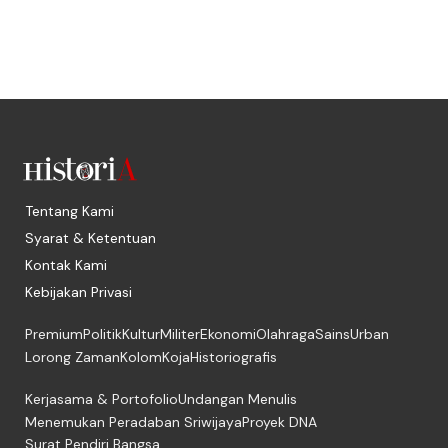
Tentang Kami
Syarat & Ketentuan
Kontak Kami
Kebijakan Privasi
Premium
Politik
Kultur
Militer
Ekonomi
Olahraga
Sains
Urban
Lorong Zaman
Kolom
Koja
Historiografis
Kerjasama & Portofolio
Undangan Menulis
Menemukan Peradaban Sriwijaya
Proyek DNA
Surat Pendiri Bangsa