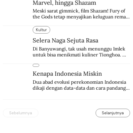
Marvel, hingga Shazam
Meski sarat gimmick, film Shazam! Fury of 
the Gods tetap menyajikan keluguan remaja 
yang menyimpan kekuatan para dewa 
Yunani.
Kultur
Selera Naga Sejuta Rasa
Di Banyuwangi, tak usah menunggu Imlek 
untuk bisa menikmati kuliner Tionghoa. 
Ada pasar kuliner khas yang digelar tiap 
pekan.
Kenapa Indonesia Miskin
Dua abad evolusi perekonomian Indonesia 
dikaji dengan data-data dan cara pandang 
baru.
Sebelumnya
Selanjutnya