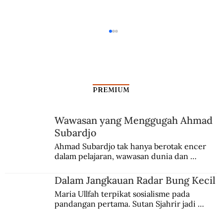
PREMIUM
Wawasan yang Menggugah Ahmad
Subardjo
Mengenal Pak Dal, Pencipta Lagu
Ahmad Subardjo tak hanya berotak encer 
dalam pelajaran, wawasan dunia dan 
Bintang Kecil
kesadaran kebangsaannya tumbuh berkat 
Jules Verne, Multatuli, hingga Sun Yat-sen.
Dalam Jangkauan Radar Bung Kecil
Maria Ullfah terpikat sosialisme pada 
pandangan pertama. Sutan Sjahrir jadi 
comblangnya.