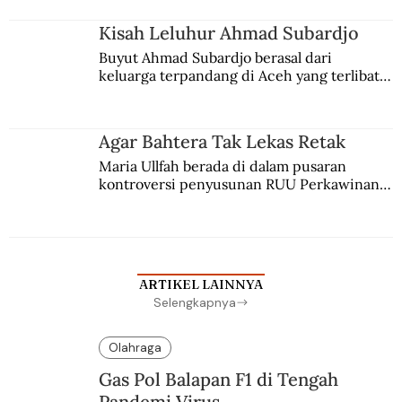
Kisah Leluhur Ahmad Subardjo
Buyut Ahmad Subardjo berasal dari 
keluarga terpandang di Aceh yang terlibat 
persaingan kekuasaan. Dia memilih 
merantau ke Jawa dan menjadi pemuka 
agama Islam. Anaknya mengikuti jejaknya.
Agar Bahtera Tak Lekas Retak
Maria Ullfah berada di dalam pusaran 
kontroversi penyusunan RUU Perkawinan. 
Berbuah manis walau penuh kompromi.
ARTIKEL LAINNYA
Selengkapnya
Olahraga
Gas Pol Balapan F1 di Tengah
Pandemi Virus