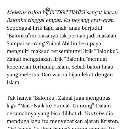
Meletus balon hijau. Dor! Hatiku sangat kacau. 
Ilustrasi anak-anak sedang menyanyi. (123rf.com).
Balonku tinggal empat. Ku pegang erat-erat. 
Sepenggal lirik lagu anak-anak berjudul 
“Balonku”ini biasanya tak pernah jadi masalah. 
Sampai seorang Zainal Abidin berupaya 
menguliti maksud tersembunyi lirik “Balonku”. 
Zainal mengatakan lirik “Balonku”memuat 
kebencian terhadap Islam. Sebab balon hijau 
yang meletus. Dan warna hijau lekat dengan 
Islam.
Tak hanya 
“
Balonku
”
. Zainal juga mengupas 
lagu “Naik-Naik ke Puncak Gunung”. Dalam 
ceramahnya yang bisa dilihat di 
Youtube
,
dia 
menduga lagu itu menyebarkan ajaran Kristen. 
Kiri kanan Ku lihat banyak pohon cemara. 
Itu 