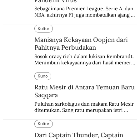
Sebagaimana Premier League, Serie A, dan 
NBA, akhirnya F1 juga membatalkan ajang 
balapannya. Menghindari pengalaman 
enam dekade lampau.
Kultur
Manisnya Kekayaan Oopjen dari
Pahitnya Perbudakan
Sosok crazy rich dalam lukisan Rembrandt. 
Menimbun kekayaannya dari hasil memeras 
keringat para budak.
Kuno
Ratu Mesir di Antara Temuan Baru
Saqqara
Puluhan sarkofagus dan makam Ratu Mesir 
ditemukan. Sang ratu merupakan istri 
sekaligus putri salah satu firaun yang 
sebelumnya keberadaannya tak pernah 
Kultur
diketahui.
Dari Captain Thunder, Captain