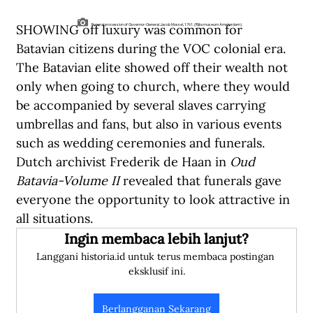
SHOWING off luxury was common for 
Funeral procession of Governor-General Jacob Mossel, 1761. (Rijksmuseum Amsterdam).
Batavian citizens during the VOC colonial era. 
The Batavian elite showed off their wealth not 
only when going to church, where they would 
be accompanied by several slaves carrying 
umbrellas and fans, but also in various events 
such as wedding ceremonies and funerals. 
Dutch archivist Frederik de Haan in 
Oud 
Batavia-Volume II
 revealed that funerals gave 
everyone the opportunity to look attractive in 
all situations.  
Ingin membaca lebih lanjut?
Langgani historia.id untuk terus membaca postingan 
eksklusif ini.
Berlangganan Sekarang