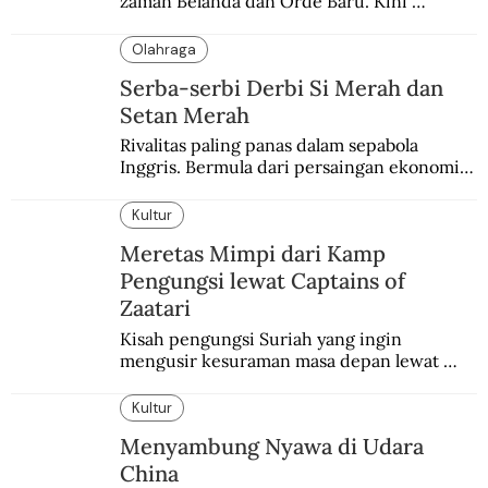
zaman Belanda dan Orde Baru. Kini 
dirayakan dengan semarak.
Olahraga
Serba-serbi Derbi Si Merah dan
Setan Merah
Rivalitas paling panas dalam sepabola 
Inggris. Bermula dari persaingan ekonomi 
dan industri.
Kultur
Meretas Mimpi dari Kamp
Pengungsi lewat Captains of
Zaatari
Kisah pengungsi Suriah yang ingin 
mengusir kesuraman masa depan lewat 
sepakbola. Disajikan dengan intim dan 
humanis.
Kultur
Menyambung Nyawa di Udara
China