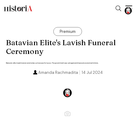
Premium
Batavian Elite's Lavish Funeral
Ceremony
Batavia's elite made funeral ceremonies a showcase for luxury. The government was outraged and imposed several restrictions.
Amanda Rachmadita
14 Jul 2024