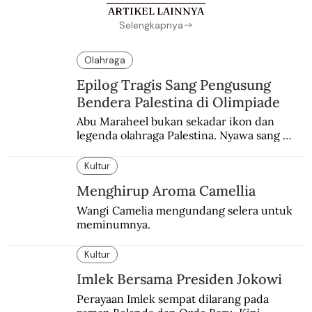
ARTIKEL LAINNYA
Selengkapnya
Olahraga
Epilog Tragis Sang Pengusung
Bendera Palestina di Olimpiade
Abu Maraheel bukan sekadar ikon dan 
legenda olahraga Palestina. Nyawa sang 
Olimpian tak tertolong setelah Israel 
memblokade Rafah.
Kultur
Menghirup Aroma Camellia
Wangi Camelia mengundang selera untuk 
meminumnya.
Kultur
Imlek Bersama Presiden Jokowi
Perayaan Imlek sempat dilarang pada 