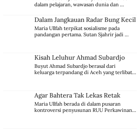
dalam pelajaran, wawasan dunia dan 
kesadaran kebangsaannya tumbuh berkat 
Jules Verne, Multatuli, hingga Sun Yat-sen.
Dalam Jangkauan Radar Bung Kecil
Maria Ullfah terpikat sosialisme pada 
pandangan pertama. Sutan Sjahrir jadi 
comblangnya.
Kisah Leluhur Ahmad Subardjo
Buyut Ahmad Subardjo berasal dari 
keluarga terpandang di Aceh yang terlibat 
persaingan kekuasaan. Dia memilih 
merantau ke Jawa dan menjadi pemuka 
agama Islam. Anaknya mengikuti jejaknya.
Agar Bahtera Tak Lekas Retak
Maria Ullfah berada di dalam pusaran 
kontroversi penyusunan RUU Perkawinan. 
Berbuah manis walau penuh kompromi.