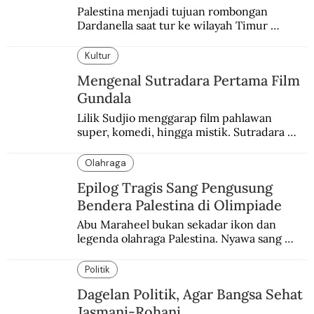
Palestina menjadi tujuan rombongan 
Dardanella saat tur ke wilayah Timur 
Tengah. Di sana mereka menjadi saksi 
ketegangan antara orang Yahudi dan 
Kultur
penduduk Arab.
Mengenal Sutradara Pertama Film
Gundala
Lilik Sudjio menggarap film pahlawan 
super, komedi, hingga mistik. Sutradara 
terbaik yang kurang dilirik.
Olahraga
Epilog Tragis Sang Pengusung
Bendera Palestina di Olimpiade
Abu Maraheel bukan sekadar ikon dan 
legenda olahraga Palestina. Nyawa sang 
Olimpian tak tertolong setelah Israel 
memblokade Rafah.
Politik
Dagelan Politik, Agar Bangsa Sehat
Jasmani-Rohani