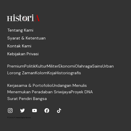
Tentang Kami
Syarat & Ketentuan
Kontak Kami
Kebijakan Privasi
Premium
Politik
Kultur
Militer
Ekonomi
Olahraga
Sains
Urban
Lorong Zaman
Kolom
Koja
Historiografis
Kerjasama & Portofolio
Undangan Menulis
Menemukan Peradaban Sriwijaya
Proyek DNA
Surat Pendiri Bangsa
© 2026, PT. Media Digital Historia.