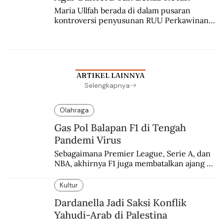
Maria Ullfah berada di dalam pusaran 
kontroversi penyusunan RUU Perkawinan. 
Berbuah manis walau penuh kompromi.
ARTIKEL LAINNYA
Selengkapnya
Olahraga
Gas Pol Balapan F1 di Tengah
Pandemi Virus
Sebagaimana Premier League, Serie A, dan 
NBA, akhirnya F1 juga membatalkan ajang 
balapannya. Menghindari pengalaman 
enam dekade lampau.
Kultur
Dardanella Jadi Saksi Konflik
Yahudi-Arab di Palestina