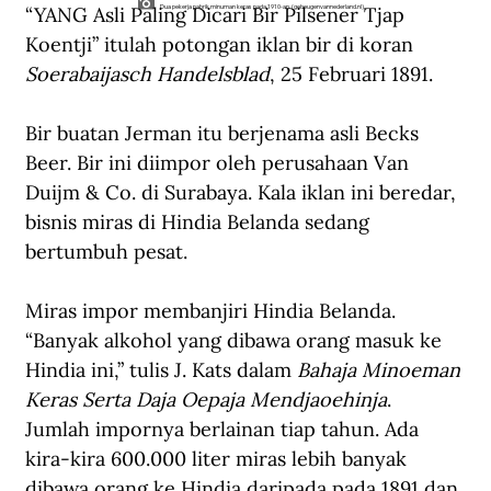
“YANG Asli Paling Dicari Bir Pilsener Tjap 
Dua pekerja pabrik minuman keras pada 1910-an. (geheugenvannederland.nl).
Koentji” itulah potongan iklan bir di koran 
Soerabaijasch Handelsblad
, 25 Februari 1891.
Bir buatan Jerman itu berjenama asli Becks 
Beer. Bir ini diimpor oleh perusahaan Van 
Duijm & Co. di Surabaya. Kala iklan ini beredar, 
bisnis miras di Hindia Belanda sedang 
bertumbuh pesat.
Miras impor membanjiri Hindia Belanda. 
“Banyak alkohol yang dibawa orang masuk ke 
Hindia ini,” tulis J. Kats dalam 
Bahaja Minoeman 
Keras Serta Daja Oepaja Mendjaoehinja
. 
Jumlah impornya berlainan tiap tahun. Ada 
kira-kira 600.000 liter miras lebih banyak 
dibawa orang ke Hindia daripada pada 1891 dan 