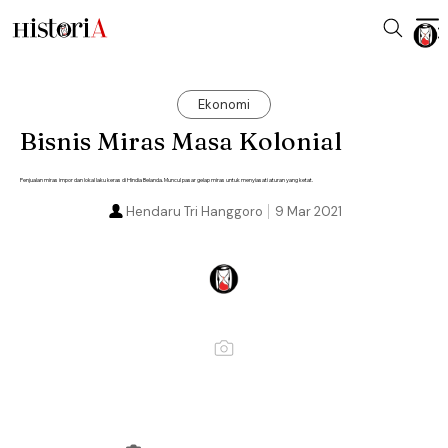
Ekonomi
Bisnis Miras Masa Kolonial
Penjualan miras impor dan lokal laku keras di Hindia Belanda. Muncul pasar gelap miras untuk menyiasati aturan yang ketat.
Hendaru Tri Hanggoro
9 Mar 2021