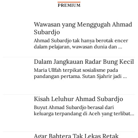
PREMIUM
Wawasan yang Menggugah Ahmad
Subardjo
Alkohol dan Kejeniusan Masyarakat
Ahmad Subardjo tak hanya berotak encer 
dalam pelajaran, wawasan dunia dan 
Nusantara
kesadaran kebangsaannya tumbuh berkat 
Jules Verne, Multatuli, hingga Sun Yat-sen.
Dalam Jangkauan Radar Bung Kecil
Maria Ullfah terpikat sosialisme pada 
pandangan pertama. Sutan Sjahrir jadi 
comblangnya.
Kisah Leluhur Ahmad Subardjo
Buyut Ahmad Subardjo berasal dari 
keluarga terpandang di Aceh yang terlibat 
persaingan kekuasaan. Dia memilih 
merantau ke Jawa dan menjadi pemuka 
agama Islam. Anaknya mengikuti jejaknya.
Agar Bahtera Tak Lekas Retak