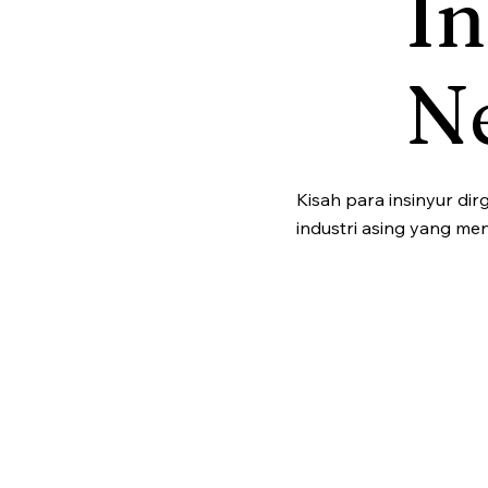
In
N
Kisah para insinyur di
industri asing yang me