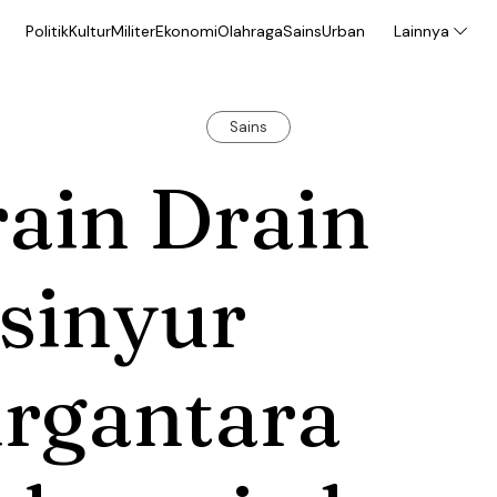
Politik
Kultur
Militer
Ekonomi
Olahraga
Sains
Urban
Lainnya
Sains
ain Drain
sinyur
irgantara