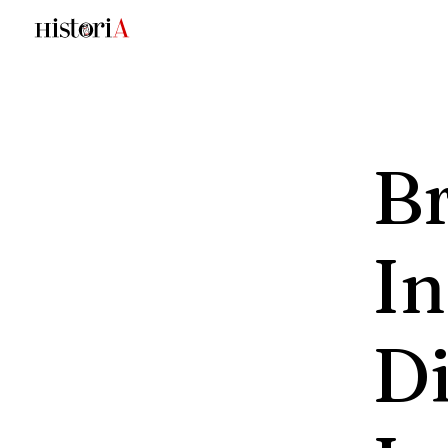
Br
In
D