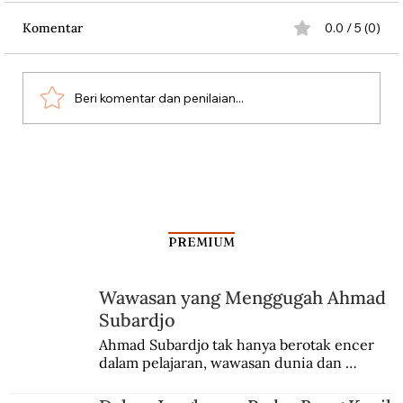
Komentar
0.0 / 5 (0)
Beri komentar dan penilaian...
Penduduk Belanda Melawan Nazi
dengan Bunga
PREMIUM
Wawasan yang Menggugah Ahmad
Subardjo
Ahmad Subardjo tak hanya berotak encer 
dalam pelajaran, wawasan dunia dan 
kesadaran kebangsaannya tumbuh berkat 
Jules Verne, Multatuli, hingga Sun Yat-sen.