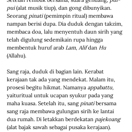
pui
 (alat musik tiup), dan gong dibunyikan. 
Seorang 
pinati
 (pemimpin ritual) membawa 
nampan berisi dupa. Dia duduk dengan takzim, 
membaca doa, lalu menyentuh daun sirih yang 
telah digulung sedemikain rupa hingga 
membentuk huruf arab 
Lam
, 
Alif
 dan 
Hu
(Allahu).
Sang raja, duduk di bagian lain. Kerabat 
kerajaan tak ada yang mendekat. Malam itu, 
prosesi begitu hikmat. Namanya 
appabattu, 
yaituritual untuk ucapan syukur pada yang 
maha kuasa
. 
Setelah itu, sang 
pinati
 bersama 
sang raja membawa gulungan sirih ke lantai 
dua rumah. Di letakkan berdekatan 
pajekoang 
(alat bajak sawah sebagai pusaka kerajaan).