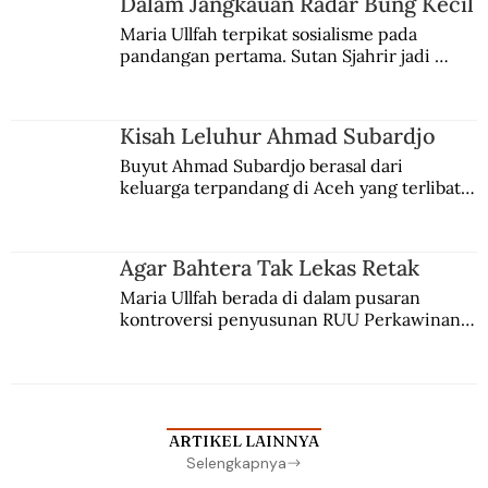
Dalam Jangkauan Radar Bung Kecil
Maria Ullfah terpikat sosialisme pada 
pandangan pertama. Sutan Sjahrir jadi 
comblangnya.
Kisah Leluhur Ahmad Subardjo
Buyut Ahmad Subardjo berasal dari 
keluarga terpandang di Aceh yang terlibat 
persaingan kekuasaan. Dia memilih 
merantau ke Jawa dan menjadi pemuka 
agama Islam. Anaknya mengikuti jejaknya.
Agar Bahtera Tak Lekas Retak
Maria Ullfah berada di dalam pusaran 
kontroversi penyusunan RUU Perkawinan. 
Berbuah manis walau penuh kompromi.
ARTIKEL LAINNYA
Selengkapnya