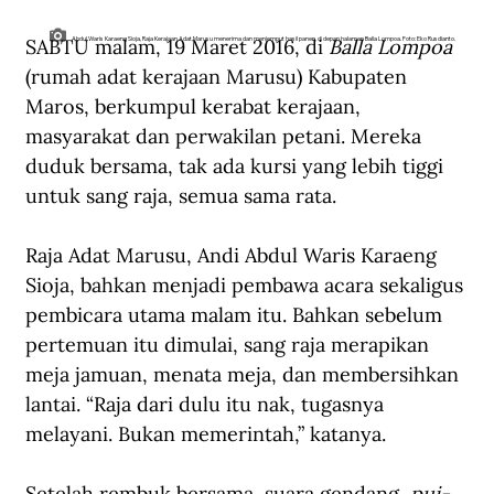
SABTU malam, 19 Maret 2016, di 
Balla Lompoa
Abdul Waris Karaeng Sioja, Raja Kerajaan Adat Marusu menerima dan menjemput hasil panen, di depan halaman Balla Lompoa. Foto: Eko Rusdianto.
(rumah adat kerajaan Marusu) Kabupaten 
Maros, berkumpul kerabat kerajaan, 
masyarakat dan perwakilan petani. Mereka 
duduk bersama, tak ada kursi yang lebih tiggi 
untuk sang raja, semua sama rata.
Raja Adat Marusu, Andi Abdul Waris Karaeng 
Sioja, bahkan menjadi pembawa acara sekaligus 
pembicara utama malam itu. Bahkan sebelum 
pertemuan itu dimulai, sang raja merapikan 
meja jamuan, menata meja, dan membersihkan 
lantai. “Raja dari dulu itu nak, tugasnya 
melayani. Bukan memerintah,” katanya.
Setelah rembuk bersama, suara gendang, 
pui-