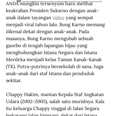
ANDA mungkin tersenyum haru melihat 
Presiden dan Ibu Negara Fatmawati bersama anak-anak dalam peringatan Pekan Kanak-kanak pada 18 Mei 1952. (Perpusnas RI).
keakraban Presiden Sukarno dengan anak-
anak dalam tayangan 
video
 yang sempat 
menjadi viral tahun lalu. Bung Karno memang 
dikenal dekat dengan anak-anak. Pada 
masanya, Bung Karno mengubah sebuah 
gazebo di tengah lapangan hijau yang 
menghubungkan Istana Negara dan Istana 
Merdeka menjadi kelas Taman Kanak-kanak 
(TK). Putra-putrinya bersekolah di sana. Juga 
anak-anak dari staf Istana dan penduduk 
sekitar.
Chappy Hakim, mantan Kepala Staf Angkatan 
Udara (2002-2005), salah satu muridnya. Kala 
itu keluarga Chappy tinggal di Jalan Segara 
(sekarang Jalan Veteran), dekat dari Istana.