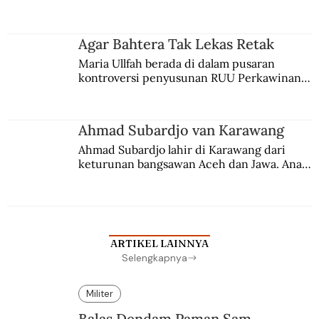
persaingan kekuasaan. Dia memilih 
merantau ke Jawa dan menjadi pemuka 
agama Islam. Anaknya mengikuti jejaknya.
Agar Bahtera Tak Lekas Retak
Maria Ullfah berada di dalam pusaran 
kontroversi penyusunan RUU Perkawinan. 
Berbuah manis walau penuh kompromi.
Ahmad Subardjo van Karawang
Ahmad Subardjo lahir di Karawang dari 
keturunan bangsawan Aceh dan Jawa. Anak 
kesayangan mantri polisi ini pindah ke 
Batavia untuk melanjutkan pendidikan di 
sekolah Belanda.
ARTIKEL LAINNYA
Selengkapnya
Militer
Balas Dendam Paman Sam