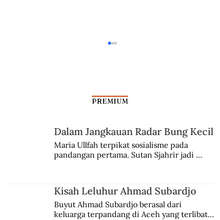
PREMIUM
Dalam Jangkauan Radar Bung Kecil
Ibu Sud, Penggerak Lagu Anak
Maria Ullfah terpikat sosialisme pada 
pandangan pertama. Sutan Sjahrir jadi 
comblangnya.
Kisah Leluhur Ahmad Subardjo
Buyut Ahmad Subardjo berasal dari 
keluarga terpandang di Aceh yang terlibat 