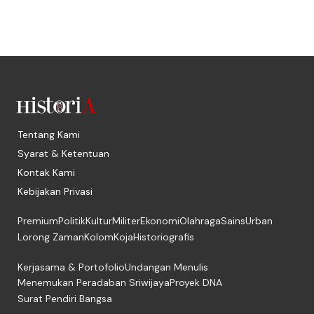
Tentang Kami
Syarat & Ketentuan
Kontak Kami
Kebijakan Privasi
Premium
Politik
Kultur
Militer
Ekonomi
Olahraga
Sains
Urban
Lorong Zaman
Kolom
Koja
Historiografis
Kerjasama & Portofolio
Undangan Menulis
Menemukan Peradaban Sriwijaya
Proyek DNA
Surat Pendiri Bangsa