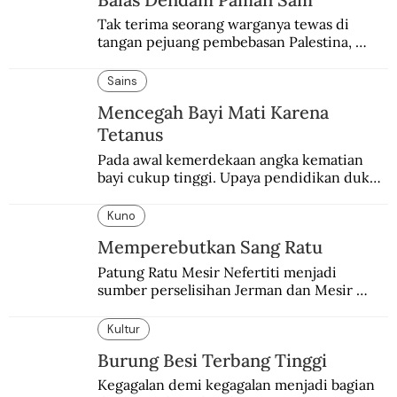
Tak terima seorang warganya tewas di 
tangan pejuang pembebasan Palestina, 
pemerintahan Ronald Reagan melakukan 
pembalasan.
Sains
Mencegah Bayi Mati Karena
Tetanus
Pada awal kemerdekaan angka kematian 
bayi cukup tinggi. Upaya pendidikan dukun 
pun dilakukan lewat Proyek Serpong.
Kuno
Memperebutkan Sang Ratu
Patung Ratu Mesir Nefertiti menjadi 
sumber perselisihan Jerman dan Mesir 
selama puluhan tahun.
Kultur
Burung Besi Terbang Tinggi
Kegagalan demi kegagalan menjadi bagian 