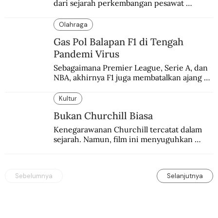
dari sejarah perkembangan pesawat 
terbang.
Olahraga
Gas Pol Balapan F1 di Tengah
Pandemi Virus
Sebagaimana Premier League, Serie A, dan 
NBA, akhirnya F1 juga membatalkan ajang 
balapannya. Menghindari pengalaman 
enam dekade lampau.
Kultur
Bukan Churchill Biasa
Kenegarawanan Churchill tercatat dalam 
sejarah. Namun, film ini menyuguhkan 
Churchill yang lain.
Sebelumnya
Selanjutnya