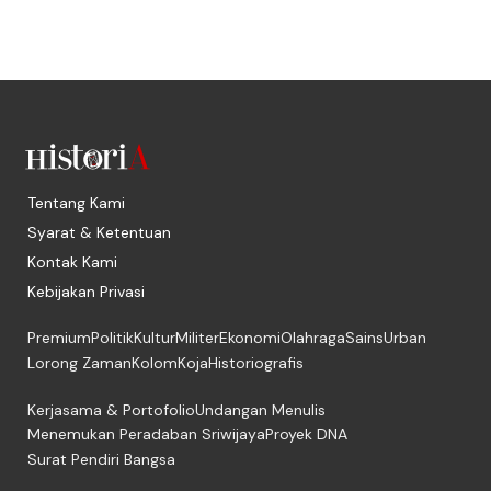
Tentang Kami
Syarat & Ketentuan
Kontak Kami
Kebijakan Privasi
Premium
Politik
Kultur
Militer
Ekonomi
Olahraga
Sains
Urban
Lorong Zaman
Kolom
Koja
Historiografis
Kerjasama & Portofolio
Undangan Menulis
Menemukan Peradaban Sriwijaya
Proyek DNA
Surat Pendiri Bangsa