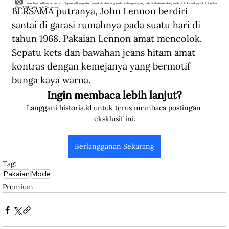
Josephine de Beauharnais, istri Napoleon Bonaparte, memakai selendang Kashmir dan gaun yang terbuat dari selendang Kashmir. Lukisan karya Antoine Jean
BERSAMA putranya, John Lennon berdiri 
Gros, 1808. (Wikimedia Commons).
santai di garasi rumahnya pada suatu hari di 
tahun 1968. Pakaian Lennon amat mencolok. 
Sepatu kets dan bawahan jeans hitam amat 
kontras dengan kemejanya yang bermotif 
bunga kaya warna.  
Ingin membaca lebih lanjut?
Langgani historia.id untuk terus membaca postingan 
eksklusif ini.
Berlangganan Sekarang
Tag:
Pakaian
Mode
Premium