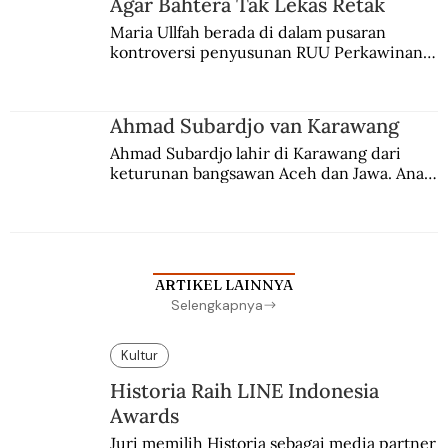
Agar Bahtera Tak Lekas Retak
Maria Ullfah berada di dalam pusaran 
kontroversi penyusunan RUU Perkawinan. 
Berbuah manis walau penuh kompromi.
Ahmad Subardjo van Karawang
Ahmad Subardjo lahir di Karawang dari 
keturunan bangsawan Aceh dan Jawa. Anak 
kesayangan mantri polisi ini pindah ke 
Batavia untuk melanjutkan pendidikan di 
sekolah Belanda.
ARTIKEL LAINNYA
Selengkapnya
Kultur
Historia Raih LINE Indonesia
Awards
Juri memilih Historia sebagai media partner 