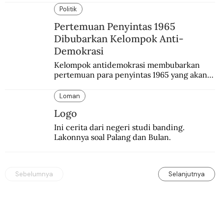
memasang iklan pertunangan palsu.
Politik
Pertemuan Penyintas 1965
Dibubarkan Kelompok Anti-
Demokrasi
Kelompok antidemokrasi membubarkan 
pertemuan para penyintas 1965 yang akan 
mengikuti simposium nasional yang bakal 
diselenggarakan pemerintah.
Loman
Logo
Ini cerita dari negeri studi banding. 
Lakonnya soal Palang dan Bulan.
Sebelumnya
Selanjutnya