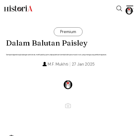
Premium
Dalam Balutan Paisley
Sempat digandrungi kalangan aristokrat, motif paisley justru dipopulerkan kembali oleh para musisi rock yang mengusung antikemapanan.
M.F. Mukhti
27 Jan 2025