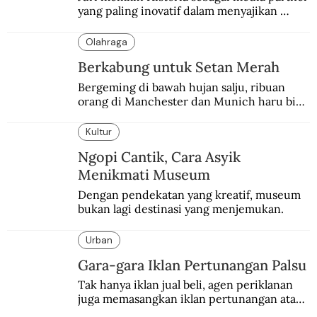
yang paling inovatif dalam menyajikan 
konten sejarah populer
Olahraga
Berkabung untuk Setan Merah
Bergeming di bawah hujan salju, ribuan 
orang di Manchester dan Munich haru biru 
mengenang 60 tahun tragedi yang 
menimpa MU.
Kultur
Ngopi Cantik, Cara Asyik
Menikmati Museum
Dengan pendekatan yang kreatif, museum 
bukan lagi destinasi yang menjemukan.
Urban
Gara-gara Iklan Pertunangan Palsu
Tak hanya iklan jual beli, agen periklanan 
juga memasangkan iklan pertunangan atau 
pernikahan. Ini kisah Hamid yang 