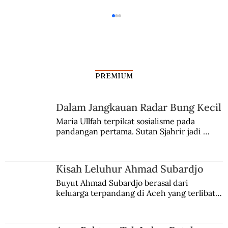
PREMIUM
Dalam Jangkauan Radar Bung Kecil
Kisah Leluhur Ahmad Subardjo
Maria Ullfah terpikat sosialisme pada 
pandangan pertama. Sutan Sjahrir jadi 
comblangnya.
Kisah Leluhur Ahmad Subardjo
Buyut Ahmad Subardjo berasal dari 
keluarga terpandang di Aceh yang terlibat 
persaingan kekuasaan. Dia memilih 
merantau ke Jawa dan menjadi pemuka 
agama Islam. Anaknya mengikuti jejaknya.