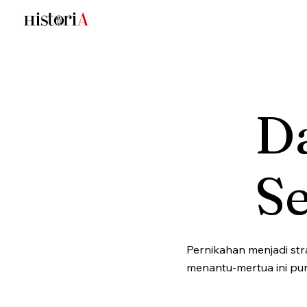
Da
S
Pernikahan menjadi st
menantu-mertua ini pun