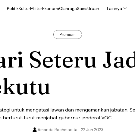
Politik
Kultur
Militer
Ekonomi
Olahraga
Sains
Urban
Lainnya
Premium
ri Seteru Ja
ekutu
rategi untuk mengatasi lawan dan mengamankan jabatan. S
 berturut-turut menjabat gubernur jenderal VOC.
Amanda Rachmadita
22 Jun 2023