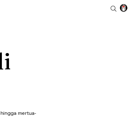
di
ehingga mertua-